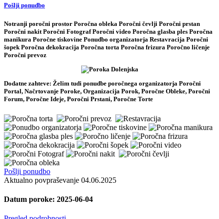
Pošlji ponudbo
Notranji poročni prostor Poročna obleka Poročni čevlji Poročni prstan
Poročni nakit Poročni Fotograf Poročni video Poročna glasba ples Poročna
manikura Poročne tiskovine Ponudbo organizatorja Restavracija Poročni
šopek Poročna dekokracija Poročna torta Poročna frizura Poročno ličenje
Poročni prevoz
Dodatne zahteve: Želim tudi ponudbe poročnega organizatorja Poročni
Portal, Načrtovanje Poroke, Organizacija Porok, Poročne Obleke, Poročni
Forum, Poročne Ideje, Poročni Prstani, Poročne Torte
Pošlji ponudbo
Aktualno povpraševanje 04.06.2025
Datum poroke:
2025-06-04
Pregled podrobnosti