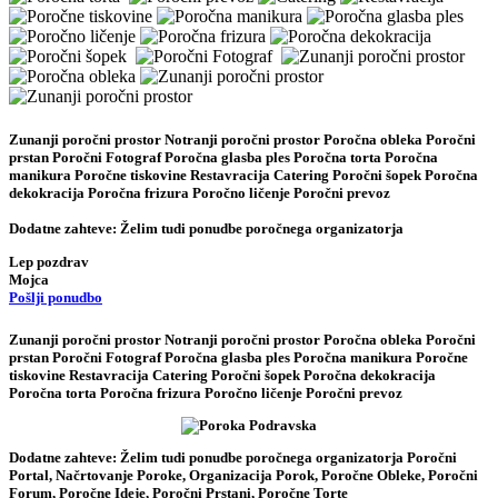
Zunanji poročni prostor Notranji poročni prostor Poročna obleka Poročni
prstan Poročni Fotograf Poročna glasba ples Poročna torta Poročna
manikura Poročne tiskovine Restavracija Catering Poročni šopek Poročna
dekokracija Poročna frizura Poročno ličenje Poročni prevoz
Dodatne zahteve: Želim tudi ponudbe poročnega organizatorja
Lep pozdrav
Mojca
Pošlji ponudbo
Zunanji poročni prostor Notranji poročni prostor Poročna obleka Poročni
prstan Poročni Fotograf Poročna glasba ples Poročna manikura Poročne
tiskovine Restavracija Catering Poročni šopek Poročna dekokracija
Poročna torta Poročna frizura Poročno ličenje Poročni prevoz
Dodatne zahteve: Želim tudi ponudbe poročnega organizatorja Poročni
Portal, Načrtovanje Poroke, Organizacija Porok, Poročne Obleke, Poročni
Forum, Poročne Ideje, Poročni Prstani, Poročne Torte