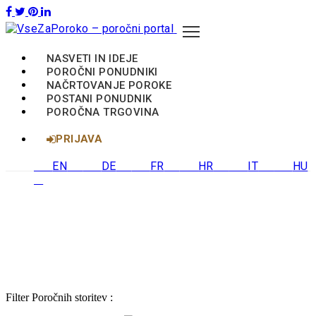
NASVETI IN IDEJE
POROČNI PONUDNIKI
NAČRTOVANJE POROKE
POSTANI PONUDNIK
POROČNA TRGOVINA
PRIJAVA
EN
DE
FR
HR
IT
HU
Filter Poročnih storitev :