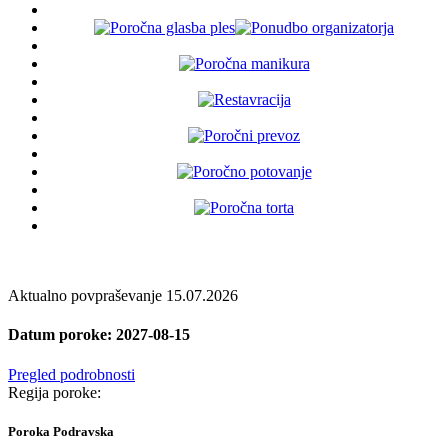
Aktualno povpraševanje 15.07.2026
Datum poroke:
2027-08-15
Pregled podrobnosti
Regija poroke:
Poroka Podravska