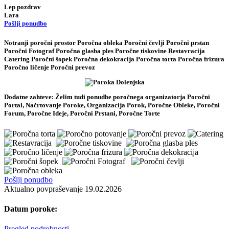
Lep pozdrav
Lara
Pošlji ponudbo
Notranji poročni prostor Poročna obleka Poročni čevlji Poročni prstan
Poročni Fotograf Poročna glasba ples Poročne tiskovine Restavracija
Catering Poročni šopek Poročna dekokracija Poročna torta Poročna frizura
Poročno ličenje Poročni prevoz
Dodatne zahteve: Želim tudi ponudbe poročnega organizatorja Poročni
Portal, Načrtovanje Poroke, Organizacija Porok, Poročne Obleke, Poročni
Forum, Poročne Ideje, Poročni Prstani, Poročne Torte
Pošlji ponudbo
Aktualno povpraševanje 19.02.2026
Datum poroke:
Pregled podrobnosti