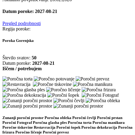
Datum poroke:
2027-08-21
Pregled podrobnosti
Regija poroke:
Poroka Gorenjska
Število svatov:
50
Datum poroke:
2027-08-21
Iščem / potrebujem
Zunanji poročni prostor Poročna obleka Poročni čevlji Poročni prstan
Poročni Fotograf Poročna glasba ples Poročna torta Poročna manikura
Poročne tiskovine Restavracija Poročni šopek Poročna dekokracija Poročna
frizura Poročno ličenje Poročni prevoz