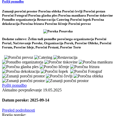
Pošlji ponudbo
Zunanji poročni prostor Poročna obleka Poročni čevlji Poročni prstan
Poročni Fotograf Poročna glasba ples Poročna manikura Poročne tiskovine
Ponudbo organizatorja Restavracija Catering Poročni šopek Poročna
dekokracija Poročna frizura Poročno ličenje Poročni prevoz
Dodatne zahteve: Želim tudi ponudbe poročnega organizatorja Poročni
Portal, Načrtovanje Poroke, Organizacija Porok, Poročne Obleke, Poročni
Forum, Poročne Ideje, Poročni Prstani, Poročne Torte
Pošlji ponudbo
Aktualno povpraševanje 19.05.2025
Datum poroke:
2025-09-14
Pregled podrobnosti
Regija poroke: