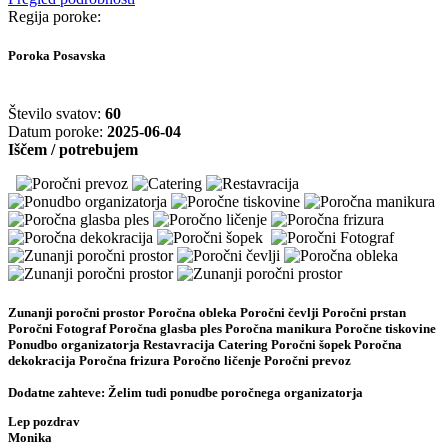
Regija poroke:
Poroka Posavska
Število svatov:
60
Datum poroke:
2025-06-04
Iščem / potrebujem
Zunanji poročni prostor Poročna obleka Poročni čevlji Poročni prstan
Poročni Fotograf Poročna glasba ples Poročna manikura Poročne tiskovine
Ponudbo organizatorja Restavracija Catering Poročni šopek Poročna
dekokracija Poročna frizura Poročno ličenje Poročni prevoz
Dodatne zahteve: Želim tudi ponudbe poročnega organizatorja
Lep pozdrav
Monika