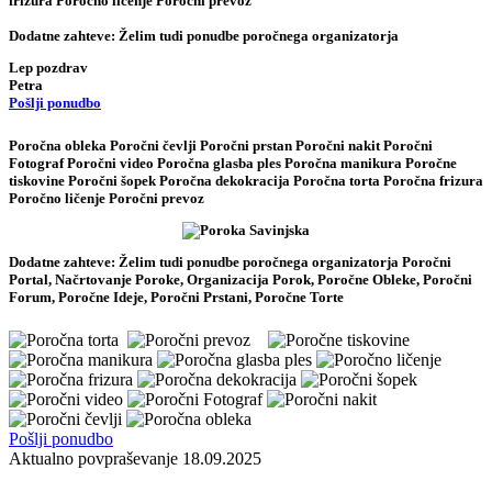
frizura Poročno ličenje Poročni prevoz
Dodatne zahteve: Želim tudi ponudbe poročnega organizatorja
Lep pozdrav
Petra
Pošlji ponudbo
Poročna obleka Poročni čevlji Poročni prstan Poročni nakit Poročni
Fotograf Poročni video Poročna glasba ples Poročna manikura Poročne
tiskovine Poročni šopek Poročna dekokracija Poročna torta Poročna frizura
Poročno ličenje Poročni prevoz
Dodatne zahteve: Želim tudi ponudbe poročnega organizatorja Poročni
Portal, Načrtovanje Poroke, Organizacija Porok, Poročne Obleke, Poročni
Forum, Poročne Ideje, Poročni Prstani, Poročne Torte
Pošlji ponudbo
Aktualno povpraševanje 18.09.2025