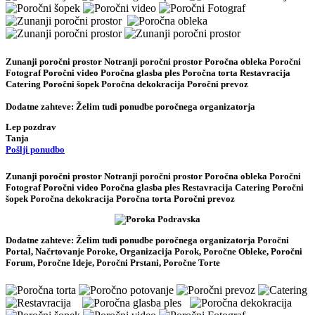
Zunanji poročni prostor Notranji poročni prostor Poročna obleka Poročni
Fotograf Poročni video Poročna glasba ples Poročna torta Restavracija
Catering Poročni šopek Poročna dekokracija Poročni prevoz
Dodatne zahteve: Želim tudi ponudbe poročnega organizatorja
Lep pozdrav
Tanja
Pošlji ponudbo
Zunanji poročni prostor Notranji poročni prostor Poročna obleka Poročni
Fotograf Poročni video Poročna glasba ples Restavracija Catering Poročni
šopek Poročna dekokracija Poročna torta Poročni prevoz
Dodatne zahteve: Želim tudi ponudbe poročnega organizatorja Poročni
Portal, Načrtovanje Poroke, Organizacija Porok, Poročne Obleke, Poročni
Forum, Poročne Ideje, Poročni Prstani, Poročne Torte