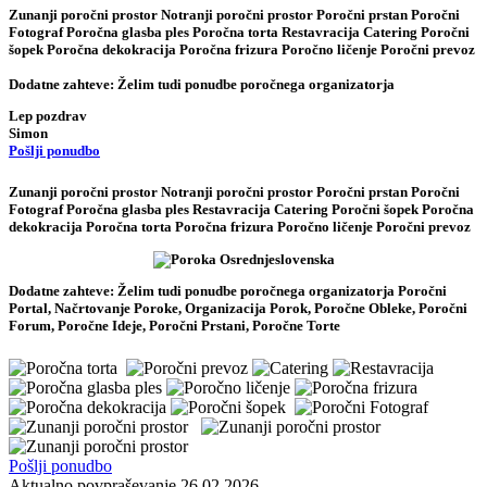
Zunanji poročni prostor Notranji poročni prostor Poročni prstan Poročni
Fotograf Poročna glasba ples Poročna torta Restavracija Catering Poročni
šopek Poročna dekokracija Poročna frizura Poročno ličenje Poročni prevoz
Dodatne zahteve: Želim tudi ponudbe poročnega organizatorja
Lep pozdrav
Simon
Pošlji ponudbo
Zunanji poročni prostor Notranji poročni prostor Poročni prstan Poročni
Fotograf Poročna glasba ples Restavracija Catering Poročni šopek Poročna
dekokracija Poročna torta Poročna frizura Poročno ličenje Poročni prevoz
Dodatne zahteve: Želim tudi ponudbe poročnega organizatorja Poročni
Portal, Načrtovanje Poroke, Organizacija Porok, Poročne Obleke, Poročni
Forum, Poročne Ideje, Poročni Prstani, Poročne Torte
Pošlji ponudbo
Aktualno povpraševanje 26.02.2026