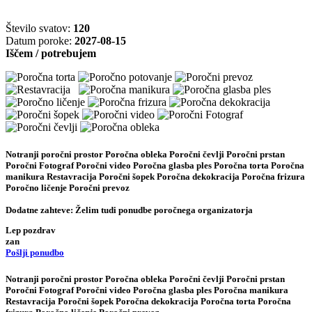
Število svatov:
120
Datum poroke:
2027-08-15
Iščem / potrebujem
Notranji poročni prostor Poročna obleka Poročni čevlji Poročni prstan
Poročni Fotograf Poročni video Poročna glasba ples Poročna torta Poročna
manikura Restavracija Poročni šopek Poročna dekokracija Poročna frizura
Poročno ličenje Poročni prevoz
Dodatne zahteve: Želim tudi ponudbe poročnega organizatorja
Lep pozdrav
zan
Pošlji ponudbo
Notranji poročni prostor Poročna obleka Poročni čevlji Poročni prstan
Poročni Fotograf Poročni video Poročna glasba ples Poročna manikura
Restavracija Poročni šopek Poročna dekokracija Poročna torta Poročna