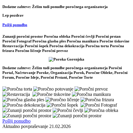
Dodatne zahteve: Želim tudi ponudbe poročnega organizatorja
Lep pozdrav
Pošlji ponudbo
Zunanji poročni prostor Poročna obleka Poročni čevlji Poročni prstan
Poročni Fotograf Poročna glasba ples Poročna manikura Poročne tiskovine
Restavracija Poročni šopek Poročna dekokracija Poročna torta Poročna
frizura Poročno ličenje Poročni prevoz
Dodatne zahteve: Želim tudi ponudbe poročnega organizatorja Poročni
Portal, Načrtovanje Poroke, Organizacija Porok, Poročne Obleke, Poročni
Forum, Poročne Ideje, Poročni Prstani, Poročne Torte
Pošlji ponudbo
Aktualno povpraševanje 21.02.2026