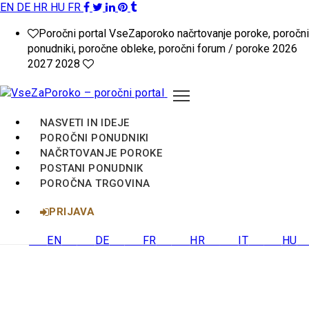
EN
DE
HR
HU
FR
VseZaPoroko.net
Poročni portal VseZaporoko načrtovanje poroke, poročni
–
ponudniki, poročne obleke, poročni forum / poroke 2026
2027 2028
Poročni
portal
NASVETI IN IDEJE
za
POROČNI PONUDNIKI
NAČRTOVANJE POROKE
načrtovanje
POSTANI PONUDNIK
POROČNA TRGOVINA
poroke
PRIJAVA
v
EN
DE
FR
HR
IT
HU
Sloveniji