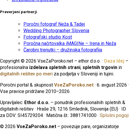
Preverjeni partnerji
Poročni fotograf Neža & Tadej
Wedding Photographer Slovenia
Fotografski studio Kost
Poročna načrtovalka iMAGINe – Irena in Neža
Čarobni trenutki – družinska fotografija
Copyright © 2026 VseZaPoroko.net – ethor d.o.o. ·
Oaza Idej
–
profesionalna
izdelava spletnih strani
,
spletnih trgovin
in
digitalnih rešitev po meri
za podjetja v Sloveniji in tujini.
Poročni portal & skupnost
VseZaPoroko.net
· 6. avgust 2026 ·
Vse pravice pridržane 2010–2026
Upravljalec:
Ethor d.o.o.
– ponudnik profesionalnih spletnih &
digitalnih rešitev · Hraše 29, 1216 Smlednik, Slovenija (EU) · ID
za DDV: SI45729204 · Matična št.: 3881741000 ·
Splošni pogoji
© 2026
VseZaPoroko.net
– povezuje pare, organizatorje