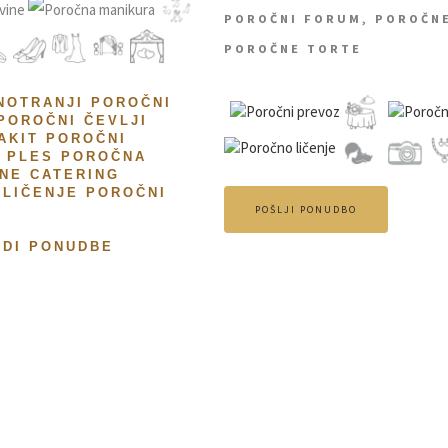
POROČNI FORUM, POROČNE
POROČNE TORTE
NOTRANJI POROČNI
POROČNI ČEVLJI
AKIT POROČNI
 PLES POROČNA
NE CATERING
LIČENJE POROČNI
POŠLJI PONUDBO
UDI PONUDBE