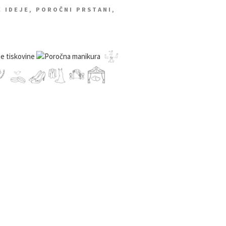
 IDEJE, POROČNI PRSTANI,