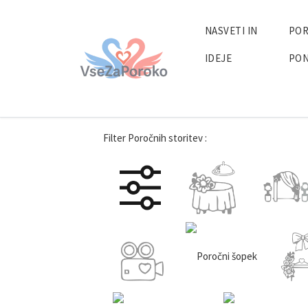
NASVETI IN
POR
IDEJE
PON
Filter Poročnih storitev :