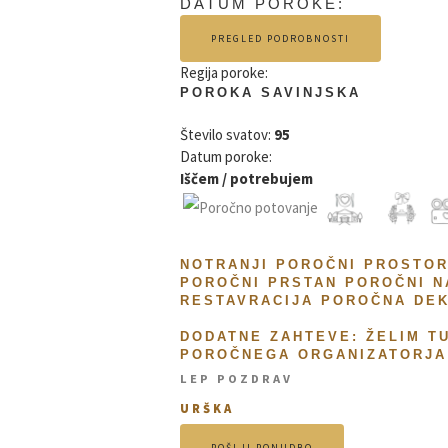
DATUM POROKE:
PREGLED PODROBNOSTI
Regija poroke:
POROKA SAVINJSKA
Število svatov:
95
Datum poroke:
Iščem / potrebujem
NOTRANJI POROČNI PROSTO
POROČNI PRSTAN POROČNI N
RESTAVRACIJA POROČNA DE
DODATNE ZAHTEVE: ŽELIM T
POROČNEGA ORGANIZATORJA
LEP POZDRAV
URŠKA
POŠLJI PONUDBO