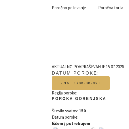
AKTUALNO POVPRAŠEVANJE 15.07.2026
DATUM POROKE:
PREGLED PODROBNOSTI
Regija poroke:
POROKA GORENJSKA
Število svatov:
150
Datum poroke:
Iščem / potrebujem