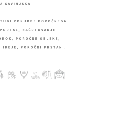
 TUDI PONUDBE POROČNEGA
PORTAL, NAČRTOVANJE
OROK, POROČNE OBLEKE,
 IDEJE, POROČNI PRSTANI,