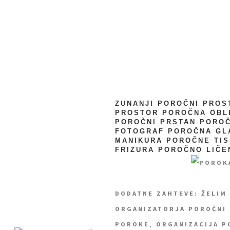
ZUNANJI POROČNI PROS
PROSTOR POROČNA OBL
POROČNI PRSTAN POROČ
FOTOGRAF POROČNA GL
MANIKURA POROČNE TIS
FRIZURA POROČNO LIČE
DODATNE ZAHTEVE: ŽELIM
ORGANIZATORJA POROČNI 
POROKE, ORGANIZACIJA P