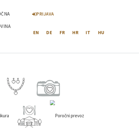
OČNA
PRIJAVA
VINA
EN
DE
FR
HR
IT
HU