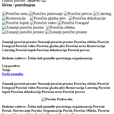
Datum poroke:
2028-07-22
Iščem / potrebujem
Zunanji poročni prostor Notranji poročni prostor Poročna obleka Poročni
Fotograf Poročni video Poročna glasba ples Poročna torta Restavracija
Catering Poročni šopek Poročna dekokracija Poročni prevoz
Dodatne zahteve: Želim tudi ponudbe poročnega organizatorja
Lep pozdrav
Tanja
Pošlji ponudbo
Zunanji poročni prostor Notranji poročni prostor Poročna obleka Poročni
Fotograf Poročni video Poročna glasba ples Restavracija Catering Poročni
šopek Poročna dekokracija Poročna torta Poročni prevoz
Dodatne zahteve: Želim tudi ponudbe poročnega organizatorja Poročni
Portal, Načrtovanje Poroke, Organizacija Porok, Poročne Obleke, Poročni