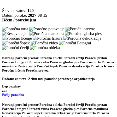
Število svatov:
120
Datum poroke:
2027-08-15
Iščem / potrebujem
Notranji poročni prostor Poročna obleka Poročni čevlji Poročni prstan
Poročni Fotograf Poročni video Poročna glasba ples Poročna torta Poročna
manikura Restavracija Poročni šopek Poročna dekokracija Poročna frizura
Poročno ličenje Poročni prevoz
Dodatne zahteve: Želim tudi ponudbe poročnega organizatorja
Lep pozdrav
zan
Pošlji ponudbo
Notranji poročni prostor Poročna obleka Poročni čevlji Poročni prstan
Poročni Fotograf Poročni video Poročna glasba ples Poročna manikura
Restavracija Poročni šopek Poročna dekokracija Poročna torta Poročna