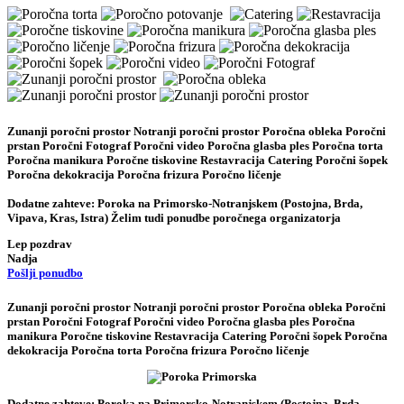
Zunanji poročni prostor Notranji poročni prostor Poročna obleka Poročni
prstan Poročni Fotograf Poročni video Poročna glasba ples Poročna torta
Poročna manikura Poročne tiskovine Restavracija Catering Poročni šopek
Poročna dekokracija Poročna frizura Poročno ličenje
Dodatne zahteve: Poroka na Primorsko-Notranjskem (Postojna, Brda,
Vipava, Kras, Istra) Želim tudi ponudbe poročnega organizatorja
Lep pozdrav
Nadja
Pošlji ponudbo
Zunanji poročni prostor Notranji poročni prostor Poročna obleka Poročni
prstan Poročni Fotograf Poročni video Poročna glasba ples Poročna
manikura Poročne tiskovine Restavracija Catering Poročni šopek Poročna
dekokracija Poročna torta Poročna frizura Poročno ličenje
Dodatne zahteve: Poroka na Primorsko-Notranjskem (Postojna, Brda,