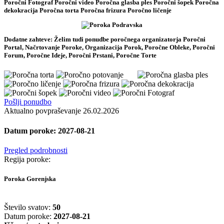
Poročni Fotograf Poročni video Poročna glasba ples Poročni šopek Poročna
dekokracija Poročna torta Poročna frizura Poročno ličenje
Dodatne zahteve: Želim tudi ponudbe poročnega organizatorja Poročni
Portal, Načrtovanje Poroke, Organizacija Porok, Poročne Obleke, Poročni
Forum, Poročne Ideje, Poročni Prstani, Poročne Torte
Pošlji ponudbo
Aktualno povpraševanje 26.02.2026
Datum poroke:
2027-08-21
Pregled podrobnosti
Regija poroke:
Poroka Gorenjska
Število svatov:
50
Datum poroke:
2027-08-21