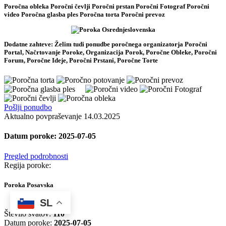
Poročna obleka Poročni čevlji Poročni prstan Poročni Fotograf Poročni
video Poročna glasba ples Poročna torta Poročni prevoz
Dodatne zahteve: Želim tudi ponudbe poročnega organizatorja Poročni
Portal, Načrtovanje Poroke, Organizacija Porok, Poročne Obleke, Poročni
Forum, Poročne Ideje, Poročni Prstani, Poročne Torte
Pošlji ponudbo
Aktualno povpraševanje 14.03.2025
Datum poroke:
2025-07-05
Pregled podrobnosti
Regija poroke:
Poroka Posavska
SL
Število svatov:
110
Datum poroke:
2025-07-05