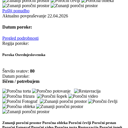
Pošlji ponudbo
Aktualno povpraševanje 22.04.2026
Datum poroke:
Pregled podrobnosti
Regija poroke:
Poroka Osrednjeslovenska
Število svatov:
80
Datum poroke:
Iščem / potrebujem
Zunanji poročni prostor Poročna obleka Poročni čevlji Poročni prstan
Poročni Fotograf Poročni video Poročna torta Restavracija Poročni šopek