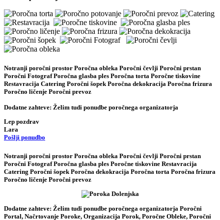
Notranji poročni prostor Poročna obleka Poročni čevlji Poročni prstan
Poročni Fotograf Poročna glasba ples Poročna torta Poročne tiskovine
Restavracija Catering Poročni šopek Poročna dekokracija Poročna frizura
Poročno ličenje Poročni prevoz
Dodatne zahteve: Želim tudi ponudbe poročnega organizatorja
Lep pozdrav
Lara
Pošlji ponudbo
Notranji poročni prostor Poročna obleka Poročni čevlji Poročni prstan
Poročni Fotograf Poročna glasba ples Poročne tiskovine Restavracija
Catering Poročni šopek Poročna dekokracija Poročna torta Poročna frizura
Poročno ličenje Poročni prevoz
Dodatne zahteve: Želim tudi ponudbe poročnega organizatorja Poročni
Portal, Načrtovanje Poroke, Organizacija Porok, Poročne Obleke, Poročni