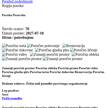
Pregled podrobnosti
Regija poroke:
Poroka Posavska
Število svatov:
70
Datum poroke:
2027-07-10
Iščem / potrebujem
Zunanji poročni prostor Poročna obleka Poročni prstan Poročni video
Poročna glasba ples Poročna torta Poročne tiskovine Restavracija Poročno
ličenje
Dodatne zahteve: Želim tudi ponudbe poročnega organizatorja
Lep pozdrav
Sara
Pošlji ponudbo
Zunanji poročni prostor Poročna obleka Poročni prstan Poročni video