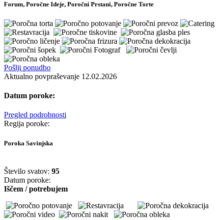
Forum, Poročne Ideje, Poročni Prstani, Poročne Torte
Pošlji ponudbo
Aktualno povpraševanje 12.02.2026
Datum poroke:
Pregled podrobnosti
Regija poroke:
Poroka Savinjska
Število svatov:
95
Datum poroke:
Iščem / potrebujem