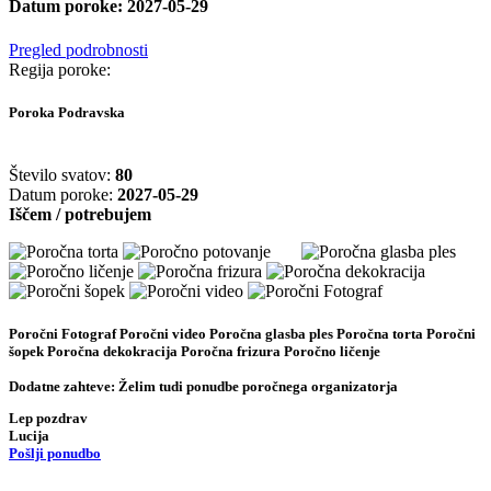
Datum poroke:
2027-05-29
Pregled podrobnosti
Regija poroke:
Poroka Podravska
Število svatov:
80
Datum poroke:
2027-05-29
Iščem / potrebujem
Poročni Fotograf Poročni video Poročna glasba ples Poročna torta Poročni
šopek Poročna dekokracija Poročna frizura Poročno ličenje
Dodatne zahteve: Želim tudi ponudbe poročnega organizatorja
Lep pozdrav
Lucija
Pošlji ponudbo