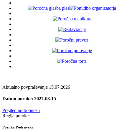
Aktualno povpraševanje 15.07.2026
Datum poroke:
2027-08-15
Pregled podrobnosti
Regija poroke:
Poroka Podravska