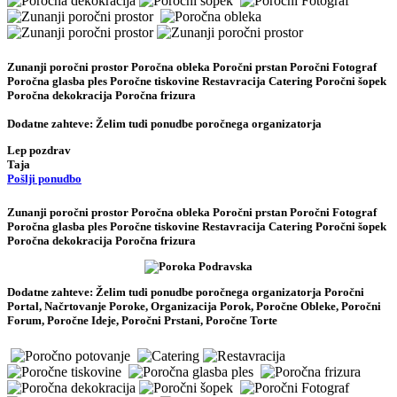
Zunanji poročni prostor Poročna obleka Poročni prstan Poročni Fotograf
Poročna glasba ples Poročne tiskovine Restavracija Catering Poročni šopek
Poročna dekokracija Poročna frizura
Dodatne zahteve: Želim tudi ponudbe poročnega organizatorja
Lep pozdrav
Taja
Pošlji ponudbo
Zunanji poročni prostor Poročna obleka Poročni prstan Poročni Fotograf
Poročna glasba ples Poročne tiskovine Restavracija Catering Poročni šopek
Poročna dekokracija Poročna frizura
Dodatne zahteve: Želim tudi ponudbe poročnega organizatorja Poročni
Portal, Načrtovanje Poroke, Organizacija Porok, Poročne Obleke, Poročni
Forum, Poročne Ideje, Poročni Prstani, Poročne Torte