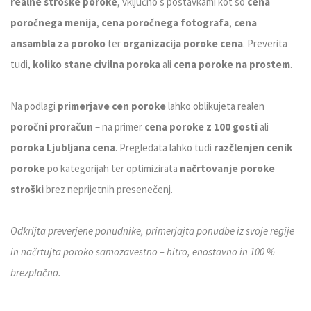
realne stroške poroke
, vključno s postavkami kot so
cena
poročnega menija
,
cena poročnega fotografa
,
cena
ansambla za poroko
ter
organizacija poroke cena
. Preverita
tudi,
koliko stane civilna poroka
ali
cena poroke na prostem
.
Na podlagi
primerjave cen poroke
lahko oblikujeta realen
poročni proračun
– na primer
cena poroke z 100 gosti
ali
poroka Ljubljana cena
. Pregledata lahko tudi
razčlenjen cenik
poroke
po kategorijah ter optimizirata
načrtovanje poroke
stroški
brez neprijetnih presenečenj.
Odkrijta preverjene ponudnike, primerjajta ponudbe iz svoje regije
in načrtujta poroko samozavestno – hitro, enostavno in 100 %
brezplačno.