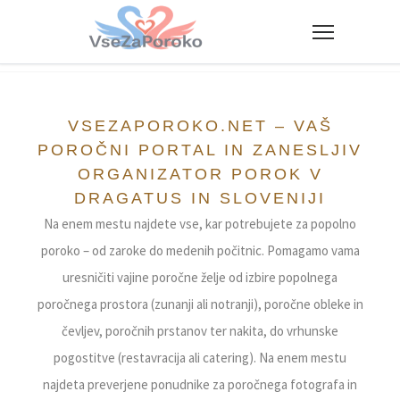
VseZaPoroko.net – Poročni po
VSEZAPOROKO.NET – VAŠ
POROČNI PORTAL IN ZANESLJIV
ORGANIZATOR POROK V
DRAGATUS IN SLOVENIJI
Na enem mestu najdete vse, kar potrebujete za popolno
poroko – od zaroke do medenih počitnic. Pomagamo vama
uresničiti vajine poročne želje od izbire popolnega
poročnega prostora (zunanji ali notranji), poročne obleke in
čevljev, poročnih prstanov ter nakita, do vrhunske
pogostitve (restavracija ali catering). Na enem mestu
najdeta preverjene ponudnike za poročnega fotografa in