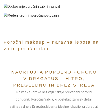
Poročni makeup – naravna lepota na
vajin poročni dan
VseZaPoroko.net – Poročni ponudniki in 
NAČRTUJTA POPOLNO POROKO
V DRAGATUS – HITRO,
PREGLEDNO IN BREZ STRESA
Na VseZaPoroko.net vaju čakajo preverjeni poročni
ponudniki Poročna Vabila, ki poskrbijo za vsak detajl
vajinega dne v DragatusIzberita idealno lokacijo za obred ali