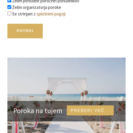
Želim ponudbe poročnih ponudnikov
Želim organizatorja poroke
Se strinjam z
splošnimi pogoji
Izpostavljeni poročni članki in id
Poroka na tujem
PREBERI VEČ...