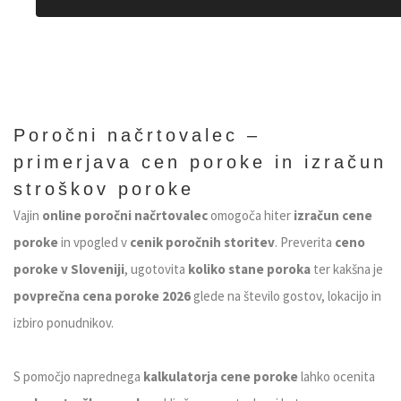
Poročni načrtovalec –
primerjava cen poroke in izračun
stroškov poroke
Vajin
online poročni načrtovalec
omogoča hiter
izračun cene
poroke
in vpogled v
cenik poročnih storitev
. Preverita
ceno
poroke v Sloveniji
, ugotovita
koliko stane poroka
ter kakšna je
povprečna cena poroke 2026
glede na število gostov, lokacijo in
izbiro ponudnikov.
S pomočjo naprednega
kalkulatorja cene poroke
lahko ocenita