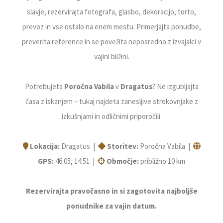
slavje, rezervirajta fotografa, glasbo, dekoracijo, torto,
prevoz in vse ostalo na enem mestu. Primerjajta ponudbe,
preverita reference in se povežita neposredno z izvajalci v
vajini bližini.
Potrebujeta
Poročna Vabila
v
Dragatus
? Ne izgubljajta
časa z iskanjem – tukaj najdeta zanesljive strokovnjake z
izkušnjami in odličnimi priporočili.
Lokacija:
Dragatus |
Storitev:
Poročna Vabila |
GPS:
46.05, 14.51 |
Območje:
približno 10 km
Rezervirajta pravočasno in si zagotovita najboljše
ponudnike za vajin datum.