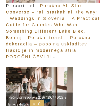
Preberi tudi:
Poročne All Star
Converse – “all starkah all the way”
-
Weddings in Slovenia – A Practical
Guide for Couples Who Want
Something Different Lake Bled,
Bohinj
-
Poročni trendi
-
Poročna
dekoracija – popolna uskladitev
tradicije in modernega stila
-
POROČNI ČEVLJI
-
Načrtovanje poroke 2026 / 2027 / 2028 je
lahko zabavno
VEČ