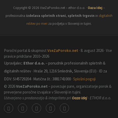
Copyright © 2026 VseZaPoroko.net – ethor d.o.o. ·
Oaza Idej
–
profesionalna
izdelava spletnih strani
,
spletnih trgovin
in
digitalnih
rešitev po meri
za podjetja v Sloveniji in tujini.
Poročni portal & skupnost
VseZaPoroko.net
· 8. avgust 2026 · Vse
pravice pridržane 2010–2026
Upravljalec:
Ethor d.o.o.
– ponudnik profesionalnih spletnih &
digitalnih rešitev · Hraše 29, 1216 Smlednik, Slovenija (EU) · ID za
DDV: SI45729204 · Matična št.: 3881741000 ·
Splošni pogoji
© 2026
VseZaPoroko.net
– povezuje pare, organizatorje porok &
preverjene poročne izvajalce v Sloveniji in tujini.
Ustvarjeno s predanostjo & integriteto pri
Oaza Idej
· ETHOR d.o.o.