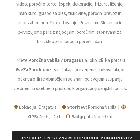
video, poročno torto, šopek, dekoracijo, frizuro, ličenje,
manikuro, glasbo za ples, tiskovine, poročni prevoz in
nepozabno poročno potovanje. Pokrivamo Slovenijo in
povezujemo pare z najboljšimi poročnimi storitvami za
brezskrben in popoln poročni dan.
Iščete
Poročna Vabila
v
Dragatus
ali okolici? Na portalu
VseZaPoroko.net
vas čakajo preverjeni strokovnjaki, ki
pokrivajo širše območje in so znani po svojem zaupanja
vrednem in osebnem pristopu k organizaciji sanjskih porok.
Lokacija:
Dragatus |
Storitev:
Poročna Vabila |
GPS:
46.05, 14.51 |
Radij:
približno 10 km
PREVERJEN SEZNAM POROČNIH PONUDNIKOV