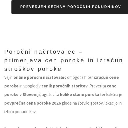
PREVERJEN SEZNAM POROČNIH PONUDNIKOV
Poročni načrtovalec –
primerjava cen poroke in izračun
stroškov poroke
Vajin
online poročni načrtovalec
omogoča hiter
izračun cene
poroke
in vpogled v
cenik poročnih storitev
. Preverita
ceno
poroke v Sloveniji
, ugotovita
koliko stane poroka
ter kakšna je
povprečna cena poroke 2026
glede na število gostov, lokacijo in
izbiro ponudnikov.