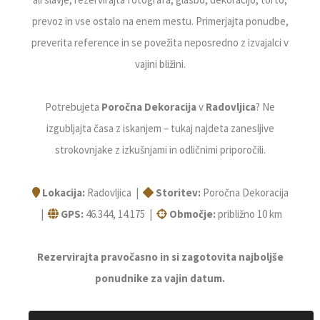
prevoz in vse ostalo na enem mestu. Primerjajta ponudbe,
preverita reference in se povežita neposredno z izvajalci v
vajini bližini.
Potrebujeta
Poročna Dekoracija
v
Radovljica
? Ne
izgubljajta časa z iskanjem – tukaj najdeta zanesljive
strokovnjake z izkušnjami in odličnimi priporočili.
Lokacija:
Radovljica |
Storitev:
Poročna Dekoracija
|
GPS:
46.344, 14.175 |
Območje:
približno 10 km
Rezervirajta pravočasno in si zagotovita najboljše
ponudnike za vajin datum.