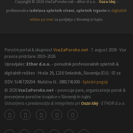
Copyright © 2026 VseZaPoroko.net – ethor d.o.o. ·
Oaza Idej
–
profesionalna
izdelava spletnih strani
,
spletnih trgovin
in
digitalnih
rešitev po meri
za podjetja v Sloveniji in tujini.
Poročni portal & skupnost
VseZaPoroko.net
· 7. avgust 2026 · Vse
pravice pridržane 2010–2026
Upravljalec:
Ethor d.o.o.
– ponudnik profesionalnih spletnih &
digitalnih rešitev · Hraše 29, 1216 Smlednik, Slovenija (EU) · ID za
DDV: SI45729204 · Matična št.: 3881741000 ·
Splošni pogoji
© 2026
VseZaPoroko.net
– povezuje pare, organizatorje porok &
preverjene poročne izvajalce v Sloveniji in tujini.
Ustvarjeno s predanostjo & integriteto pri
Oaza Idej
· ETHOR d.o.o.