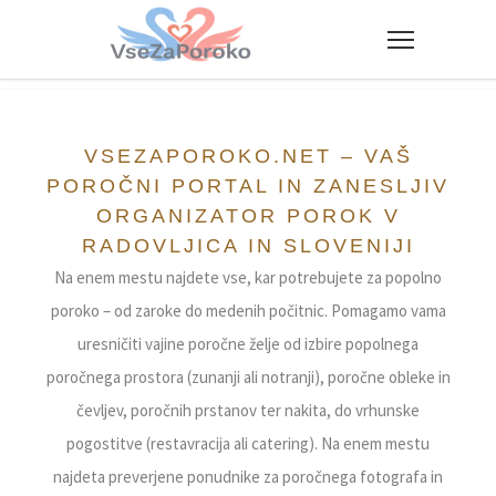
VseZaPoroko.net – Poročni po
VSEZAPOROKO.NET – VAŠ
POROČNI PORTAL IN ZANESLJIV
ORGANIZATOR POROK V
RADOVLJICA IN SLOVENIJI
Na enem mestu najdete vse, kar potrebujete za popolno
poroko – od zaroke do medenih počitnic. Pomagamo vama
uresničiti vajine poročne želje od izbire popolnega
poročnega prostora (zunanji ali notranji), poročne obleke in
čevljev, poročnih prstanov ter nakita, do vrhunske
pogostitve (restavracija ali catering). Na enem mestu
najdeta preverjene ponudnike za poročnega fotografa in