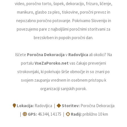
video, poročno torto, šopek, dekoracijo, frizuro, ličenje,
manikuro, glasbo za ples, tiskovine, poročni prevoz in
nepozabno poročno potovanje. Pokrivamo Slovenijo in
povezujemo pare z najboljšimi poročnimi storitvami za
brezskrben in popoln poročni dan.
Iščete
Poročna Dekoracija
v
Radovljica
ali okolici? Na
portalu
VseZaPoroko.net
vas čakajo preverjeni
strokovnjaki, ki pokrivajo širše območje in so znani po
svojem zaupanja vrednem in osebnem pristopu k
organizaciji sanjskih porok.
Lokacija:
Radovljica |
Storitev:
Poročna Dekoracija
|
GPS:
46.344, 14.175 |
Radij:
približno 10 km