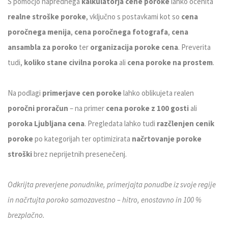
S pomočjo naprednega
kalkulatorja cene poroke
lahko ocenita
realne stroške poroke
, vključno s postavkami kot so
cena
poročnega menija
,
cena poročnega fotografa
,
cena
ansambla za poroko
ter
organizacija poroke cena
. Preverita
tudi,
koliko stane civilna poroka
ali
cena poroke na prostem
.
Na podlagi
primerjave cen poroke
lahko oblikujeta realen
poročni proračun
– na primer
cena poroke z 100 gosti
ali
poroka Ljubljana cena
. Pregledata lahko tudi
razčlenjen cenik
poroke
po kategorijah ter optimizirata
načrtovanje poroke
stroški
brez neprijetnih presenečenj.
Odkrijta preverjene ponudnike, primerjajta ponudbe iz svoje regije
in načrtujta poroko samozavestno – hitro, enostavno in 100 %
brezplačno.