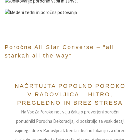
Poročne All Star Converse – “all
starkah all the way”
VseZaPoroko.net – Poročni ponudniki in 
NAČRTUJTA POPOLNO POROKO
V RADOVLJICA – HITRO,
PREGLEDNO IN BREZ STRESA
Na VseZaPoroko.net vaju čakajo preverjeni poročni
ponudniki Poročna Dekoracija, ki poskrbijo za vsak detajl
vajinega dne v RadovljicaIzberita idealno lokacijo za obred
ali slavje, rezervirajta fotografa, glasbo, dekoracijo, torto,