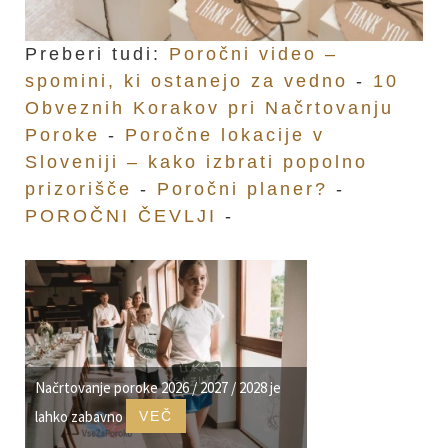
Preberi tudi:
Poročni video –
spomini, ki ostanejo za vedno
-
10
Obveznih Korakov pri Načrtovanju
Poroke
-
Poročne lokacije v
Sloveniji – kako izbrati popolno
prizorišče
-
Poročni planer?
-
POROČNI ČEVLJI
-
Načrtovanje poroke 2026 / 2027 / 2028 je
lahko zabavno
VEČ