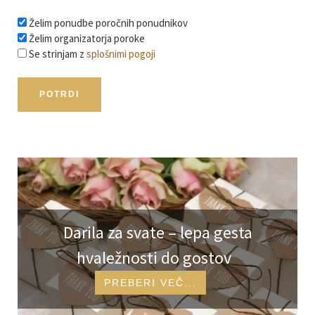
Želim ponudbe poročnih ponudnikov
Želim organizatorja poroke
Se strinjam z
splošnimi pogoji
Izpostavljeni poročni članki in id
Darila za svate – lepa gesta
hvaležnosti do gostov
PREBERI VEČ...