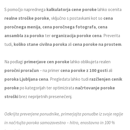
S pomočjo naprednega
kalkulatorja cene poroke
lahko ocenita
realne stroške poroke
, vključno s postavkami kot so
cena
poročnega menija
,
cena poročnega fotografa
,
cena
ansambla za poroko
ter
organizacija poroke cena
. Preverita
tudi,
koliko stane civilna poroka
ali
cena poroke na prostem
.
Na podlagi
primerjave cen poroke
lahko oblikujeta realen
poročni proračun
– na primer
cena poroke z 100 gosti
ali
poroka Ljubljana cena
. Pregledata lahko tudi
razčlenjen cenik
poroke
po kategorijah ter optimizirata
načrtovanje poroke
stroški
brez neprijetnih presenečenj.
Odkrijta preverjene ponudnike, primerjajta ponudbe iz svoje regije
in načrtujta poroko samozavestno – hitro, enostavno in 100 %