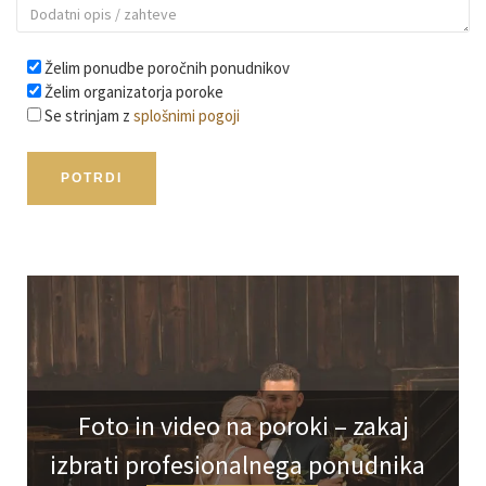
Želim ponudbe poročnih ponudnikov
Želim organizatorja poroke
Se strinjam z
splošnimi pogoji
Izpostavljeni poročni članki in id
Foto in video na poroki – zakaj
izbrati profesionalnega ponudnika