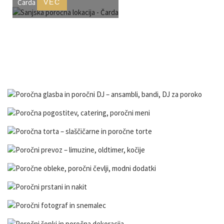
Čarda
VEČ