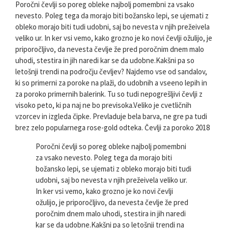
Poročni čevlji so poreg obleke najbolj pomembni za vsako
nevesto. Poleg tega da morajo biti božansko lepi, se ujemati z
obleko morajo biti tudi udobni, saj bo nevesta v njih prežeivela
veliko ur. In ker vsi vemo, kako grozno je ko novi čevlji ožulijo, je
priporočljivo, da nevesta čevlje že pred poročnim dnem malo
uhodi, stestira in jih naredi kar se da udobne.Kakšni pa so
letošnji trendi na področju čevljev? Najdemo vse od sandalov,
ki so primerni za poroke na plaži, do udobnih a vseeno lepih in
za poroko primernih balerink. Tu so tudi nepogrešljivi čevlji z
visoko peto, ki pa naj ne bo previsoka.Veliko je cvetličnih
vzorcev in izgleda čipke. Prevladuje bela barva, ne gre pa tudi
brez zelo popularnega rose-gold odteka. Čevlji za poroko 2018
Poročni čevlji so poreg obleke najbolj pomembni
za vsako nevesto. Poleg tega da morajo biti
božansko lepi, se ujemati z obleko morajo biti tudi
udobni, saj bo nevesta v njih prežeivela veliko ur.
In ker vsi vemo, kako grozno je ko novi čevlji
ožulijo, je priporočljivo, da nevesta čevlje že pred
poročnim dnem malo uhodi, stestira in jih naredi
kar se da udobne.Kakšni pa so letošnji trendi na