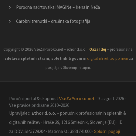
Poročna načrtovalka iMAGINe – Irena in Neža
Čarobni trenutki – družinska fotografija
Copyright © 2026 VseZaPoroko.net – ethor d.o.o. ·
Oaza Idej
– profesionalna
izdelava spletnih strani
,
spletnih trgovin
in
digitalnih rešitev po meri
za
podjetja v Sloveniji in tujini.
Poročni portal & skupnost
VseZaPoroko.net
· 9. avgust 2026 ·
Vse pravice pridržane 2010–2026
Upravljalec:
Ethor d.o.o.
– ponudnik profesionalnih spletnih &
digitalnih rešitev · Hraše 29, 1216 Smlednik, Slovenija (EU) · ID
za DDV: SI45729204 · Matična št.: 3881741000 ·
Splošni pogoji