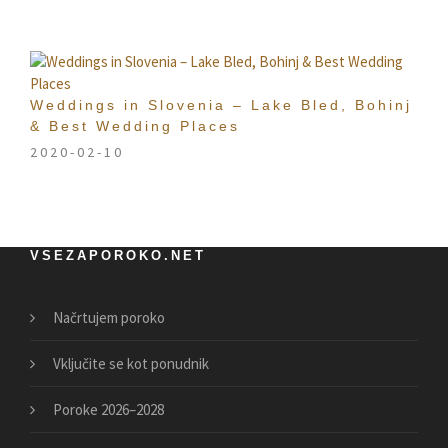
Weddings in Slovenia – Lake Bled, Bohinj
& Best Wedding Places
2020-02-10
VSEZAPOROKO.NET
Načrtujem poroko
Vključite se kot ponudnik
Poroke 2026–2028