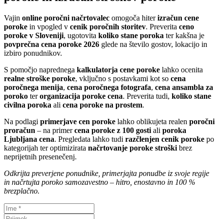
Vajin
online poročni načrtovalec
omogoča hiter
izračun cene
poroke
in vpogled v
cenik poročnih storitev
. Preverita
ceno
poroke v Sloveniji
, ugotovita
koliko stane poroka
ter kakšna je
povprečna cena poroke 2026
glede na število gostov, lokacijo in
izbiro ponudnikov.
S pomočjo naprednega
kalkulatorja cene poroke
lahko ocenita
realne stroške poroke
, vključno s postavkami kot so
cena
poročnega menija
,
cena poročnega fotografa
,
cena ansambla za
poroko
ter
organizacija poroke cena
. Preverita tudi,
koliko stane
civilna poroka
ali
cena poroke na prostem
.
Na podlagi
primerjave cen poroke
lahko oblikujeta realen
poročni
proračun
– na primer
cena poroke z 100 gosti
ali
poroka
Ljubljana cena
. Pregledata lahko tudi
razčlenjen cenik poroke
po
kategorijah ter optimizirata
načrtovanje poroke stroški
brez
neprijetnih presenečenj.
Odkrijta preverjene ponudnike, primerjajta ponudbe iz svoje regije
in načrtujta poroko samozavestno – hitro, enostavno in 100 %
brezplačno.