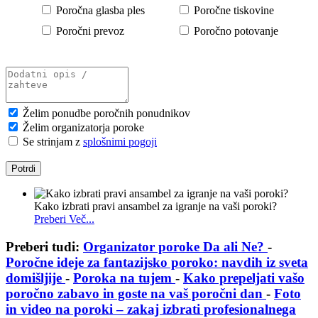
Poročna glasba ples
Poročne tiskovine
Poročni prevoz
Poročno potovanje
Želim ponudbe poročnih ponudnikov
Želim organizatorja poroke
Se strinjam z
splošnimi pogoji
Izpostavljeni poročni članki in ideje za po
Kako izbrati pravi ansambel za igranje na vaši poroki?
Preberi Več...
Preberi tudi:
Organizator poroke Da ali Ne?
-
Poročne ideje za fantazijsko poroko: navdih iz sveta
domišljije
-
Poroka na tujem
-
Kako prepeljati vašo
poročno zabavo in goste na vaš poročni dan
-
Foto
in video na poroki – zakaj izbrati profesionalnega