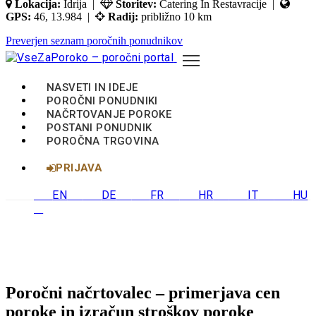
Lokacija:
Idrija |
Storitev:
Catering In Restavracije |
GPS:
46, 13.984 |
Radij:
približno 10 km
Preverjen seznam poročnih ponudnikov
NASVETI IN IDEJE
POROČNI PONUDNIKI
NAČRTOVANJE POROKE
POSTANI PONUDNIK
POROČNA TRGOVINA
PRIJAVA
EN
DE
FR
HR
IT
HU
Poročni načrtovalec – primerjava cen
poroke in izračun stroškov poroke