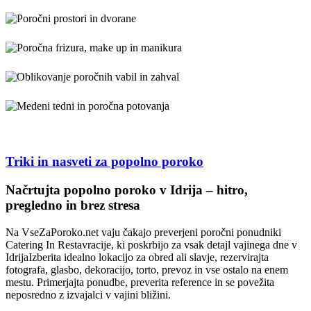
Triki in nasveti za popolno poroko
VseZaPoroko.net – Poročni ponudniki in organizacija
Načrtujta popolno poroko v Idrija – hitro,
pregledno in brez stresa
Na VseZaPoroko.net vaju čakajo preverjeni poročni ponudniki
Catering In Restavracije, ki poskrbijo za vsak detajl vajinega dne v
IdrijaIzberita idealno lokacijo za obred ali slavje, rezervirajta
fotografa, glasbo, dekoracijo, torto, prevoz in vse ostalo na enem
mestu. Primerjajta ponudbe, preverita reference in se povežita
neposredno z izvajalci v vajini bližini.