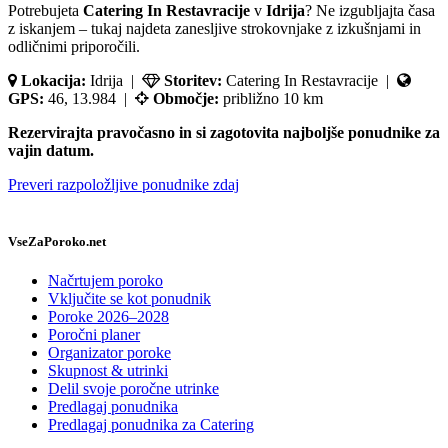
Potrebujeta
Catering In Restavracije
v
Idrija
? Ne izgubljajta časa
z iskanjem – tukaj najdeta zanesljive strokovnjake z izkušnjami in
odličnimi priporočili.
Lokacija:
Idrija |
Storitev:
Catering In Restavracije |
GPS:
46, 13.984 |
Območje:
približno 10 km
Rezervirajta pravočasno in si zagotovita najboljše ponudnike za
vajin datum.
Preveri razpoložljive ponudnike zdaj
VseZaPoroko.net
Načrtujem poroko
Vključite se kot ponudnik
Poroke 2026–2028
Poročni planer
Organizator poroke
Skupnost & utrinki
Delil svoje poročne utrinke
Predlagaj ponudnika
Predlagaj ponudnika za Catering