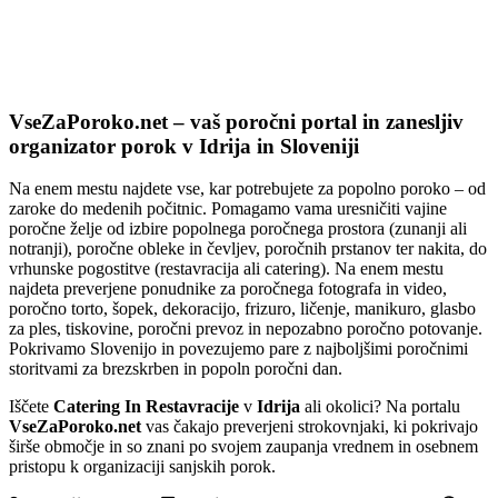
VseZaPoroko.net – Poročni porta
VseZaPoroko.net – vaš poročni portal in zanesljiv
organizator porok v Idrija in Sloveniji
Na enem mestu najdete vse, kar potrebujete za popolno poroko – od
zaroke do medenih počitnic. Pomagamo vama uresničiti vajine
poročne želje od izbire popolnega poročnega prostora (zunanji ali
notranji), poročne obleke in čevljev, poročnih prstanov ter nakita, do
vrhunske pogostitve (restavracija ali catering). Na enem mestu
najdeta preverjene ponudnike za poročnega fotografa in video,
poročno torto, šopek, dekoracijo, frizuro, ličenje, manikuro, glasbo
za ples, tiskovine, poročni prevoz in nepozabno poročno potovanje.
Pokrivamo Slovenijo in povezujemo pare z najboljšimi poročnimi
storitvami za brezskrben in popoln poročni dan.
Iščete
Catering In Restavracije
v
Idrija
ali okolici? Na portalu
VseZaPoroko.net
vas čakajo preverjeni strokovnjaki, ki pokrivajo
širše območje in so znani po svojem zaupanja vrednem in osebnem
pristopu k organizaciji sanjskih porok.