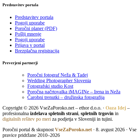
Predstavitev portala
Predstavitev portala
Pogoji uporabe
Poročni planer (PDF)
Pošlji mnenje
Pogoji uporabe
Prijava v portal
Brezplačna registracija
Preverjeni partnerji
Poročni fotograf Neža & Tadej
Wedding Photographer Slovenia
Fotografski studio Kost
Poročna načrtovalka iMAGINe – Irena in Neža
Čarobni trenutki – družinska fotografija
Copyright © 2026 VseZaPoroko.net – ethor d.o.o. ·
Oaza Idej
–
profesionalna
izdelava spletnih strani
,
spletnih trgovin
in
digitalnih rešitev po meri
za podjetja v Sloveniji in tujini.
Poročni portal & skupnost
VseZaPoroko.net
· 8. avgust 2026 · Vse
pravice pridržane 2010–2026