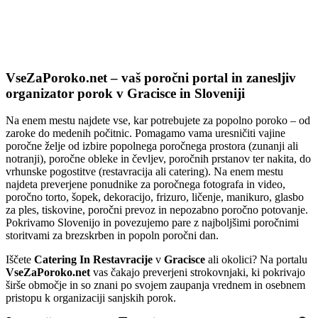
VseZaPoroko.net – Poročni port
VseZaPoroko.net – vaš poročni portal in zanesljiv
organizator porok v Gracisce in Sloveniji
Na enem mestu najdete vse, kar potrebujete za popolno poroko – od
zaroke do medenih počitnic. Pomagamo vama uresničiti vajine
poročne želje od izbire popolnega poročnega prostora (zunanji ali
notranji), poročne obleke in čevljev, poročnih prstanov ter nakita, do
vrhunske pogostitve (restavracija ali catering). Na enem mestu
najdeta preverjene ponudnike za poročnega fotografa in video,
poročno torto, šopek, dekoracijo, frizuro, ličenje, manikuro, glasbo
za ples, tiskovine, poročni prevoz in nepozabno poročno potovanje.
Pokrivamo Slovenijo in povezujemo pare z najboljšimi poročnimi
storitvami za brezskrben in popoln poročni dan.
Iščete
Catering In Restavracije
v
Gracisce
ali okolici? Na portalu
VseZaPoroko.net
vas čakajo preverjeni strokovnjaki, ki pokrivajo
širše območje in so znani po svojem zaupanja vrednem in osebnem
pristopu k organizaciji sanjskih porok.