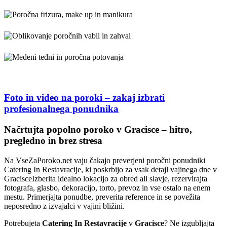
Foto in video na poroki – zakaj izbrati
profesionalnega ponudnika
VseZaPoroko.net – Poročni ponudniki in organizacij
Načrtujta popolno poroko v Gracisce – hitro,
pregledno in brez stresa
Na VseZaPoroko.net vaju čakajo preverjeni poročni ponudniki
Catering In Restavracije, ki poskrbijo za vsak detajl vajinega dne v
GracisceIzberita idealno lokacijo za obred ali slavje, rezervirajta
fotografa, glasbo, dekoracijo, torto, prevoz in vse ostalo na enem
mestu. Primerjajta ponudbe, preverita reference in se povežita
neposredno z izvajalci v vajini bližini.
Potrebujeta
Catering In Restavracije
v
Gracisce
? Ne izgubljajta