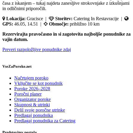
časa z iskanjem – tukaj najdeta zanesljive strokovnjake z izkušnjami
in odličnimi priporočili.
Lokacija:
Gracisce |
Storitev:
Catering In Restavracije |
GPS:
46.05, 14.51 |
Območje:
približno 10 km
Rezervirajta pravočasno in si zagotovita najboljše ponudnike za
vajin datum.
Preveri razpoložljive ponudnike zdaj
VseZaPoroko.net
Načrtujem poroko
Vključite se kot ponudnik
Poroke 2026–2028
Poročni planer
Organizator poroke
Skupnost & utrinki
Delil svoje poročne utrinke
Predlagaj ponudnika
Predlagaj ponudnika za Catering
Predstavitev portala