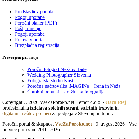
Predstavitev portala
Pogoji uporabe
Poročni planer (PDF)
Pošlji mnenje
Pogoji uporabe
Prijava v portal
Brezplačna registracija
Preverjeni partnerji
Poročni fotograf Neža & Tadej
Wedding Photographer Slovenia
Fotografski studio Kost
Poročna načrtovalka iMAGINe – Irena in Neža
Čarobni trenutki – družinska fotografija
Copyright © 2026 VseZaPoroko.net – ethor d.o.o. ·
Oaza Idej
–
profesionalna
izdelava spletnih strani
,
spletnih trgovin
in
digitalnih rešitev po meri
za podjetja v Sloveniji in tujini.
Poročni portal & skupnost
VseZaPoroko.net
· 9. avgust 2026 · Vse
pravice pridržane 2010–2026