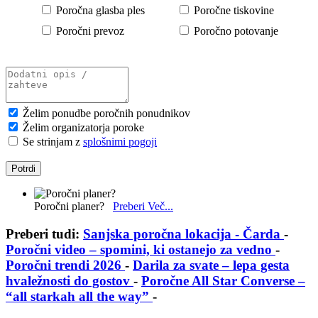
Poročna glasba ples
Poročne tiskovine
Poročni prevoz
Poročno potovanje
Želim ponudbe poročnih ponudnikov
Želim organizatorja poroke
Se strinjam z
splošnimi pogoji
Izpostavljeni poročni članki in ideje za po
Poročni planer?
Preberi Več...
Preberi tudi:
Sanjska poročna lokacija - Čarda
-
Poročni video – spomini, ki ostanejo za vedno
-
Poročni trendi 2026
-
Darila za svate – lepa gesta
hvaležnosti do gostov
-
Poročne All Star Converse –
“all starkah all the way”
-