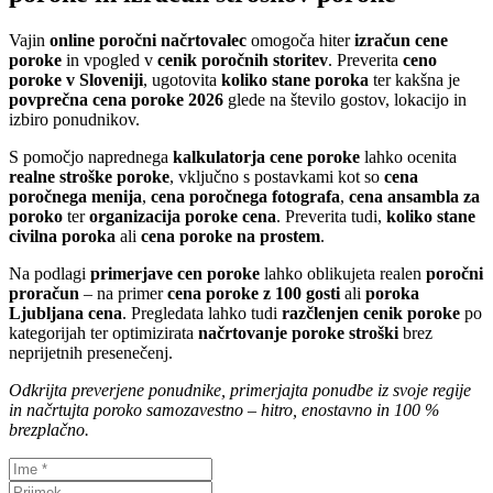
Vajin
online poročni načrtovalec
omogoča hiter
izračun cene
poroke
in vpogled v
cenik poročnih storitev
. Preverita
ceno
poroke v Sloveniji
, ugotovita
koliko stane poroka
ter kakšna je
povprečna cena poroke 2026
glede na število gostov, lokacijo in
izbiro ponudnikov.
S pomočjo naprednega
kalkulatorja cene poroke
lahko ocenita
realne stroške poroke
, vključno s postavkami kot so
cena
poročnega menija
,
cena poročnega fotografa
,
cena ansambla za
poroko
ter
organizacija poroke cena
. Preverita tudi,
koliko stane
civilna poroka
ali
cena poroke na prostem
.
Na podlagi
primerjave cen poroke
lahko oblikujeta realen
poročni
proračun
– na primer
cena poroke z 100 gosti
ali
poroka
Ljubljana cena
. Pregledata lahko tudi
razčlenjen cenik poroke
po
kategorijah ter optimizirata
načrtovanje poroke stroški
brez
neprijetnih presenečenj.
Odkrijta preverjene ponudnike, primerjajta ponudbe iz svoje regije
in načrtujta poroko samozavestno – hitro, enostavno in 100 %
brezplačno.