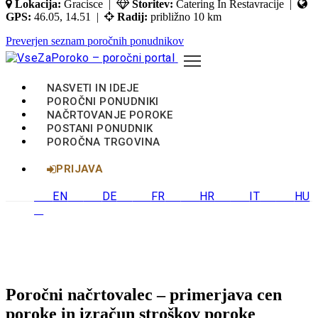
Lokacija:
Gracisce |
Storitev:
Catering In Restavracije |
GPS:
46.05, 14.51 |
Radij:
približno 10 km
Preverjen seznam poročnih ponudnikov
NASVETI IN IDEJE
POROČNI PONUDNIKI
NAČRTOVANJE POROKE
POSTANI PONUDNIK
POROČNA TRGOVINA
PRIJAVA
EN
DE
FR
HR
IT
HU
Poročni načrtovalec – primerjava cen
poroke in izračun stroškov poroke