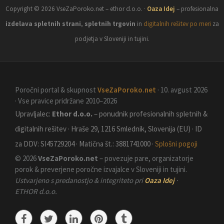
Copyright © 2026 VseZaPoroko.net – ethor d.o.o. ·
Oaza Idej
– profesionalna
izdelava spletnih strani
,
spletnih trgovin
in
digitalnih rešitev po meri
za
podjetja v Sloveniji in tujini.
Poročni portal & skupnost
VseZaPoroko.net
· 10. avgust 2026
· Vse pravice pridržane 2010–2026
Upravljalec:
Ethor d.o.o.
– ponudnik profesionalnih spletnih &
digitalnih rešitev · Hraše 29, 1216 Smlednik, Slovenija (EU) · ID
za DDV: SI45729204 · Matična št.: 3881741000 ·
Splošni pogoji
© 2026
VseZaPoroko.net
– povezuje pare, organizatorje
porok & preverjene poročne izvajalce v Sloveniji in tujini.
Ustvarjeno s predanostjo & integriteto pri
Oaza Idej
·
ETHOR d.o.o.