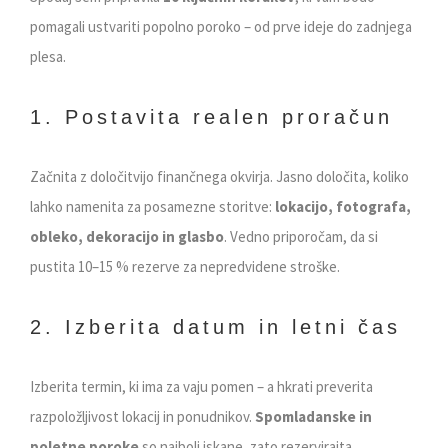
pomagali ustvariti popolno poroko – od prve ideje do zadnjega
plesa.
1. Postavita realen proračun
Začnita z določitvijo finančnega okvirja. Jasno določita, koliko
lahko namenita za posamezne storitve:
lokacijo, fotografa,
obleko, dekoracijo in glasbo
. Vedno priporočam, da si
pustita 10–15 % rezerve za nepredvidene stroške.
2. Izberita datum in letni čas
Izberita termin, ki ima za vaju pomen – a hkrati preverita
razpoložljivost lokacij in ponudnikov.
Spomladanske in
poletne poroke
so najbolj iskane, zato rezervirajta