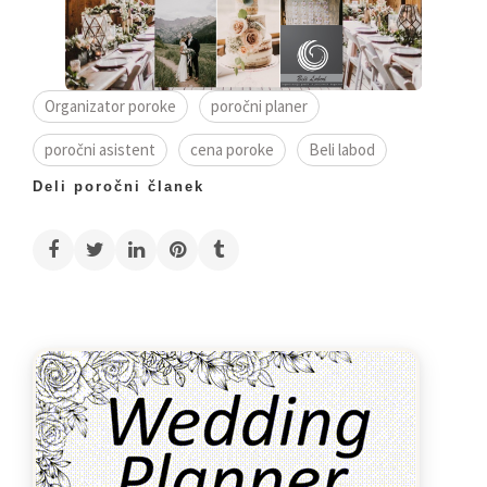
Organizator poroke
poročni planer
poročni asistent
cena poroke
Beli labod
Deli poročni članek