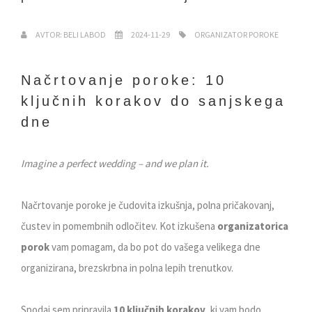
AVTOR: BELI LABOD
2024-11-29
ORGANIZATOR POROKE
Načrtovanje poroke: 10
ključnih korakov do sanjskega
dne
Imagine a perfect wedding – and we plan it.
Načrtovanje poroke je čudovita izkušnja, polna pričakovanj,
čustev in pomembnih odločitev. Kot izkušena
organizatorica
porok
vam pomagam, da bo pot do vašega velikega dne
organizirana, brezskrbna in polna lepih trenutkov.
Spodaj sem pripravila
10 ključnih korakov
, ki vam bodo