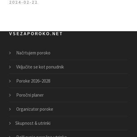
2024-02-22
VSEZAPOROKO.NET
Načrtujem poroko
Vključite se kot ponudnik
Poroke 2026–2028
Poročni planer
Organizator poroke
Skupnost & utrinki