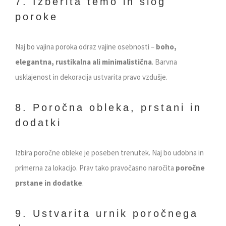
7. Izberita temo in slog
poroke
Naj bo vajina poroka odraz vajine osebnosti –
boho,
elegantna, rustikalna ali minimalistična
. Barvna
usklajenost in dekoracija ustvarita pravo vzdušje.
8. Poročna obleka, prstani in
dodatki
Izbira poročne obleke je poseben trenutek. Naj bo udobna in
primerna za lokacijo. Prav tako pravočasno naročita
poročne
prstane in dodatke
.
9. Ustvarita urnik poročnega