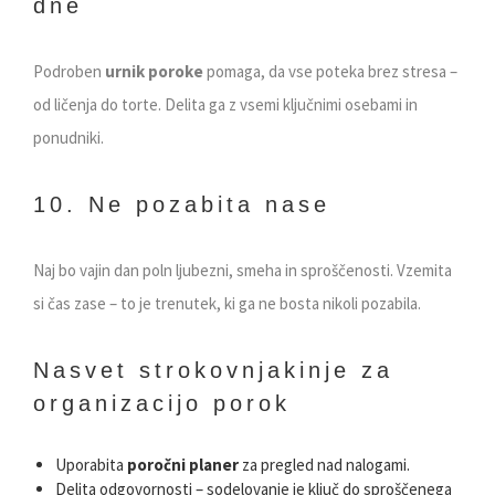
dne
Podroben
urnik poroke
pomaga, da vse poteka brez stresa –
od ličenja do torte. Delita ga z vsemi ključnimi osebami in
ponudniki.
10. Ne pozabita nase
Naj bo vajin dan poln ljubezni, smeha in sproščenosti. Vzemita
si čas zase – to je trenutek, ki ga ne bosta nikoli pozabila.
Nasvet strokovnjakinje za
organizacijo porok
Uporabita
poročni planer
za pregled nad nalogami.
Delita odgovornosti – sodelovanje je ključ do sproščenega