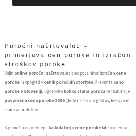
Poročni načrtovalec –
primerjava cen poroke in izračun
stroškov poroke
Vajin
online poročni načrtovalec
omogoča hiter
izračun cene
poroke
in vpogled v
cenik poročnih storitev
. Preverita
ceno
poroke v Sloveniji
, ugotovita
koliko stane poroka
ter kakšna je
povprečna cena poroke 2026
glede na število gostov, lokacijo in
izbiro ponudnikov.
S pomočjo naprednega
kalkulatorja cene poroke
lahko ocenita