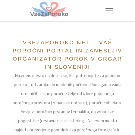
VseZaPoroko.net – Poročni po
VSEZAPOROKO.NET – VAŠ
POROČNI PORTAL IN ZANESLJIV
ORGANIZATOR POROK V GRGAR
IN SLOVENIJI
Na enem mestu najdete vse, kar potrebujete za popolno
poroko – od zaroke do medenih počitnic. Pomagamo vama
uresničiti vajine poročne želje od izbire popolnega
poročnega prostora (zunanji ali notranji), poročne obleke in
čevljev, poročnih prstanov ter nakita, do vrhunske
pogostitve (restavracija ali catering). Na enem mestu
najdeta preverjene ponudnike za poročnega fotografa in