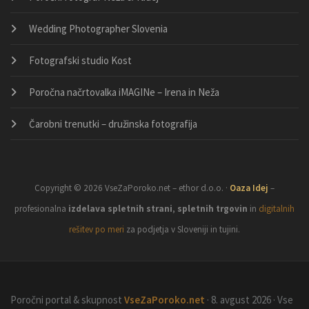
Wedding Photographer Slovenia
Fotografski studio Kost
Poročna načrtovalka iMAGINe – Irena in Neža
Čarobni trenutki – družinska fotografija
Copyright © 2026 VseZaPoroko.net – ethor d.o.o. ·
Oaza Idej
–
profesionalna
izdelava spletnih strani
,
spletnih trgovin
in
digitalnih
rešitev po meri
za podjetja v Sloveniji in tujini.
Poročni portal & skupnost
VseZaPoroko.net
· 8. avgust 2026 · Vse