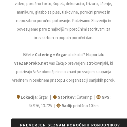
video, poročno torto, šopek, dekoracijo, frizuro, ličenje,
manikuro, glasbo za ples, tiskovine, poročni prevoz in
nepozabno poročno potovanje. Pokrivamo Slovenijo in
povezujemo pare z najboljšimi poročnimi storitvami za
brezskrben in popoln poročni dan.
Iščete
Catering
v
Grgar
ali okolici? Na portalu
VseZaPoroko.net
vas čakajo preverjeni strokovnjaki, ki
pokrivajo širše območje in so znani po svojem zaupanja
vrednem in osebnem pristopu k organizaciji sanjskih porok.
Lokacija:
Grgar |
Storitev:
Catering |
GPS:
45.976, 13.725 |
Radij:
približno 10 km
PREVERJEN SEZNAM POROČNIH PONUDNIKOV