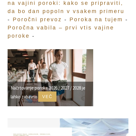
na vajini poroki: kako se pripraviti,
da bo dan popoln v vsakem primeru
-
Poročni prevoz
-
Poroka na tujem
-
Poročna vabila – prvi vtis vajine
poroke
-
Načrtovanje poroke 2026 / 2027 / 2028 je
lahko zabavno
VEČ