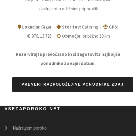
izkušnjami in odličnimi priporočili.
Lokacija:
Grgar |
Storitev:
Catering |
GPS:
45.976, 13.725 |
Območje:
približno 10 km
Rezervirajta pravočasno in si zagotovita najboljše
ponudnike za vajin datum.
PREVERI RAZPOLOŽLJIVE PONUDNIKE ZDAJ
VSEZAPOROKO.NET
Načrtujem poroko