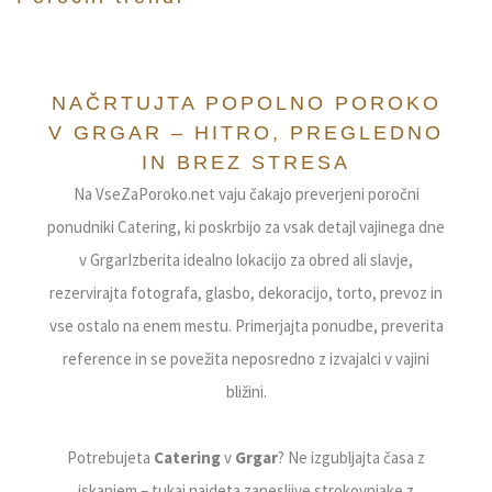
VseZaPoroko.net – Poročni ponudniki in 
NAČRTUJTA POPOLNO POROKO
V GRGAR – HITRO, PREGLEDNO
IN BREZ STRESA
Na VseZaPoroko.net vaju čakajo preverjeni poročni
ponudniki Catering, ki poskrbijo za vsak detajl vajinega dne
v GrgarIzberita idealno lokacijo za obred ali slavje,
rezervirajta fotografa, glasbo, dekoracijo, torto, prevoz in
vse ostalo na enem mestu. Primerjajta ponudbe, preverita
reference in se povežita neposredno z izvajalci v vajini
bližini.
Potrebujeta
Catering
v
Grgar
? Ne izgubljajta časa z
iskanjem – tukaj najdeta zanesljive strokovnjake z