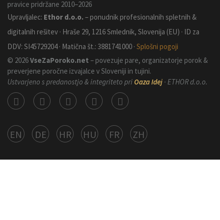
pravice pridržane 2010–2026
Upravljalec:
Ethor d.o.o.
– ponudnik profesionalnih spletnih &
digitalnih rešitev · Hraše 29, 1216 Smlednik, Slovenija (EU) · ID za
DDV: SI45729204 · Matična št.: 3881741000 ·
Splošni pogoji
© 2026
VseZaPoroko.net
– povezuje pare, organizatorje porok &
preverjene poročne izvajalce v Sloveniji in tujini.
Ustvarjeno s predanostjo & integriteto pri
Oaza Idej
· ETHOR d.o.o.
EN
DE
HR
HU
FR
ZH