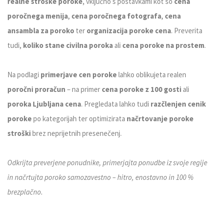
realne stroške poroke
, vključno s postavkami kot so
cena
poročnega menija
,
cena poročnega fotografa
,
cena
ansambla za poroko
ter
organizacija poroke cena
. Preverita
tudi,
koliko stane civilna poroka
ali
cena poroke na prostem
.
Na podlagi
primerjave cen poroke
lahko oblikujeta realen
poročni proračun
– na primer
cena poroke z 100 gosti
ali
poroka Ljubljana cena
. Pregledata lahko tudi
razčlenjen cenik
poroke
po kategorijah ter optimizirata
načrtovanje poroke
stroški
brez neprijetnih presenečenj.
Odkrijta preverjene ponudnike, primerjajta ponudbe iz svoje regije
in načrtujta poroko samozavestno – hitro, enostavno in 100 %
brezplačno.