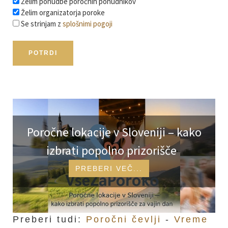
Želim ponudbe poročnih ponudnikov
Želim organizatorja poroke
Se strinjam z
splošnimi pogoji
Izpostavljeni poročni članki in id
Poročne lokacije v Sloveniji – kako
izbrati popolno prizorišče
PREBERI VEČ...
Preberi tudi:
Poročni čevlji
-
Vreme