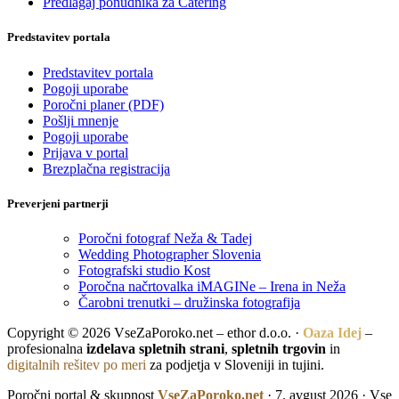
Predlagaj ponudnika za Catering
Predstavitev portala
Predstavitev portala
Pogoji uporabe
Poročni planer (PDF)
Pošlji mnenje
Pogoji uporabe
Prijava v portal
Brezplačna registracija
Preverjeni partnerji
Poročni fotograf Neža & Tadej
Wedding Photographer Slovenia
Fotografski studio Kost
Poročna načrtovalka iMAGINe – Irena in Neža
Čarobni trenutki – družinska fotografija
Copyright © 2026 VseZaPoroko.net – ethor d.o.o. ·
Oaza Idej
–
profesionalna
izdelava spletnih strani
,
spletnih trgovin
in
digitalnih rešitev po meri
za podjetja v Sloveniji in tujini.
Poročni portal & skupnost
VseZaPoroko.net
· 7. avgust 2026 · Vse