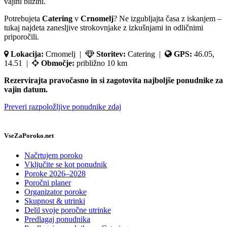
vajini bližini.
Potrebujeta
Catering
v
Crnomelj
? Ne izgubljajta časa z iskanjem –
tukaj najdeta zanesljive strokovnjake z izkušnjami in odličnimi
priporočili.
Lokacija:
Crnomelj |
Storitev:
Catering |
GPS:
46.05,
14.51 |
Območje:
približno 10 km
Rezervirajta pravočasno in si zagotovita najboljše ponudnike za
vajin datum.
Preveri razpoložljive ponudnike zdaj
VseZaPoroko.net
Načrtujem poroko
Vključite se kot ponudnik
Poroke 2026–2028
Poročni planer
Organizator poroke
Skupnost & utrinki
Delil svoje poročne utrinke
Predlagaj ponudnika