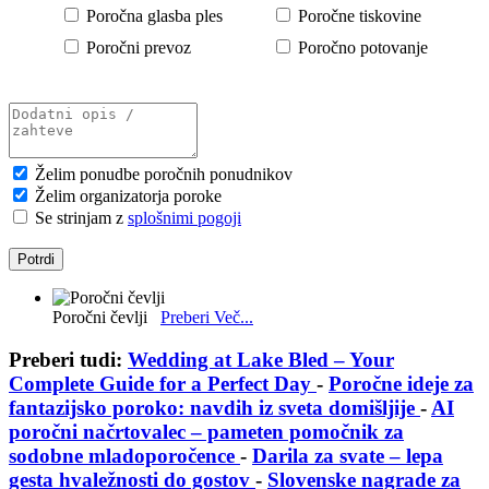
Poročna glasba ples
Poročne tiskovine
Poročni prevoz
Poročno potovanje
Želim ponudbe poročnih ponudnikov
Želim organizatorja poroke
Se strinjam z
splošnimi pogoji
Izpostavljeni poročni članki in ideje za po
Poročni čevlji
Preberi Več...
Preberi tudi:
Wedding at Lake Bled – Your
Complete Guide for a Perfect Day
-
Poročne ideje za
fantazijsko poroko: navdih iz sveta domišljije
-
AI
poročni načrtovalec – pameten pomočnik za
sodobne mladoporočence
-
Darila za svate – lepa
gesta hvaležnosti do gostov
-
Slovenske nagrade za