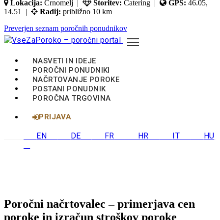
Lokacija:
Crnomelj |
Storitev:
Catering |
GPS:
46.05,
14.51 |
Radij:
približno 10 km
Preverjen seznam poročnih ponudnikov
NASVETI IN IDEJE
POROČNI PONUDNIKI
NAČRTOVANJE POROKE
POSTANI PONUDNIK
POROČNA TRGOVINA
PRIJAVA
EN
DE
FR
HR
IT
HU
Poročni načrtovalec – primerjava cen
poroke in izračun stroškov poroke