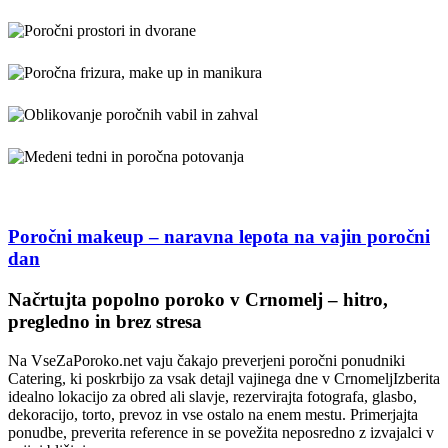
Poročni makeup – naravna lepota na vajin poročni
dan
VseZaPoroko.net – Poročni ponudniki in organizacij
Načrtujta popolno poroko v Crnomelj – hitro,
pregledno in brez stresa
Na VseZaPoroko.net vaju čakajo preverjeni poročni ponudniki
Catering, ki poskrbijo za vsak detajl vajinega dne v CrnomeljIzberita
idealno lokacijo za obred ali slavje, rezervirajta fotografa, glasbo,
dekoracijo, torto, prevoz in vse ostalo na enem mestu. Primerjajta
ponudbe, preverita reference in se povežita neposredno z izvajalci v