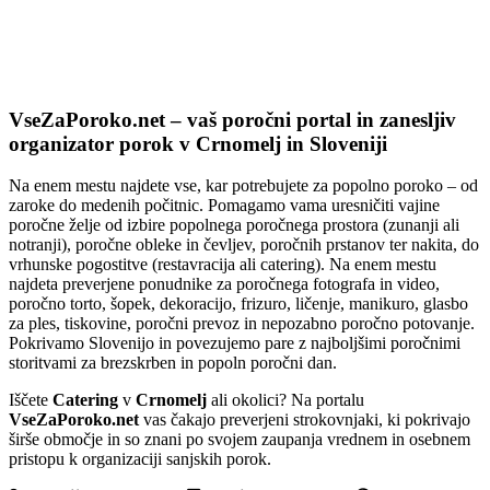
VseZaPoroko.net – Poročni port
VseZaPoroko.net – vaš poročni portal in zanesljiv
organizator porok v Crnomelj in Sloveniji
Na enem mestu najdete vse, kar potrebujete za popolno poroko – od
zaroke do medenih počitnic. Pomagamo vama uresničiti vajine
poročne želje od izbire popolnega poročnega prostora (zunanji ali
notranji), poročne obleke in čevljev, poročnih prstanov ter nakita, do
vrhunske pogostitve (restavracija ali catering). Na enem mestu
najdeta preverjene ponudnike za poročnega fotografa in video,
poročno torto, šopek, dekoracijo, frizuro, ličenje, manikuro, glasbo
za ples, tiskovine, poročni prevoz in nepozabno poročno potovanje.
Pokrivamo Slovenijo in povezujemo pare z najboljšimi poročnimi
storitvami za brezskrben in popoln poročni dan.
Iščete
Catering
v
Crnomelj
ali okolici? Na portalu
VseZaPoroko.net
vas čakajo preverjeni strokovnjaki, ki pokrivajo
širše območje in so znani po svojem zaupanja vrednem in osebnem
pristopu k organizaciji sanjskih porok.