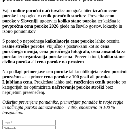
Vajin
online poročni načrtovalec
omogoča hiter
izračun cene
poroke
in vpogled v
cenik poročnih storitev
. Preverita
ceno
poroke v Sloveniji
, ugotovita
koliko stane poroka
ter kakšna je
povprečna cena poroke 2026
glede na število gostov, lokacijo in
izbiro ponudnikov.
S pomočjo naprednega
kalkulatorja cene poroke
lahko ocenita
realne stroške poroke
, vključno s postavkami kot so
cena
poročnega menija
,
cena poročnega fotografa
,
cena ansambla za
poroko
ter
organizacija poroke cena
. Preverita tudi,
koliko stane
civilna poroka
ali
cena poroke na prostem
.
Na podlagi
primerjave cen poroke
lahko oblikujeta realen
poročni
proračun
– na primer
cena poroke z 100 gosti
ali
poroka
Ljubljana cena
. Pregledata lahko tudi
razčlenjen cenik poroke
po
kategorijah ter optimizirata
načrtovanje poroke stroški
brez
neprijetnih presenečenj.
Odkrijta preverjene ponudnike, primerjajta ponudbe iz svoje regije
in načrtujta poroko samozavestno – hitro, enostavno in 100 %
brezplačno.