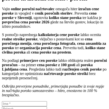
Vajin
online poročni načrtovalec
omogoča hiter
izračun cene
poroke
in vpogled v
cenik poročnih storitev
. Preverita
ceno
poroke v Sloveniji
, ugotovita
koliko stane poroka
ter kakšna je
povprečna cena poroke 2026
glede na število gostov, lokacijo in
izbiro ponudnikov.
S pomočjo naprednega
kalkulatorja cene poroke
lahko ocenita
realne stroške poroke
, vključno s postavkami kot so
cena
poročnega menija
,
cena poročnega fotografa
,
cena ansambla za
poroko
ter
organizacija poroke cena
. Preverita tudi,
koliko stane
civilna poroka
ali
cena poroke na prostem
.
Na podlagi
primerjave cen poroke
lahko oblikujeta realen
poročni
proračun
– na primer
cena poroke z 100 gosti
ali
poroka
Ljubljana cena
. Pregledata lahko tudi
razčlenjen cenik poroke
po
kategorijah ter optimizirata
načrtovanje poroke stroški
brez
neprijetnih presenečenj.
Odkrijta preverjene ponudnike, primerjajta ponudbe iz svoje regije
in načrtujta poroko samozavestno – hitro, enostavno in 100 %
brezplačno.