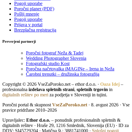
Pogoji uporabe
Poročni planer (PDF)
Pošlji mnenje
Pogoji uporabe
Prijava v portal
Brezplačna registracija
Preverjeni partnerji
Poročni fotograf Neža & Tadej
Wedding Photographer Slovenia
Fotografski studio Kost
Poročna načrtovalka iMAGINe – Irena in Neža
Čarobni trenutki – družinska fotografija
Copyright © 2026 VseZaPoroko.net – ethor d.o.o. ·
Oaza Idej
–
profesionalna
izdelava spletnih strani
,
spletnih trgovin
in
digitalnih rešitev po meri
za podjetja v Sloveniji in tujini.
Poročni portal & skupnost
VseZaPoroko.net
· 8. avgust 2026 · Vse
pravice pridržane 2010–2026
Upravljalec:
Ethor d.o.o.
– ponudnik profesionalnih spletnih &
digitalnih rešitev · Hraše 29, 1216 Smlednik, Slovenija (EU) · ID za
DDV: SI45729204 · Matična št.: 3881741000 ·
Splošni pogoji