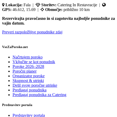
Lokacija:
Fala |
Storitev:
Catering In Restavracije |
GPS:
46.612, 15.69 |
Območje:
približno 10 km
Rezervirajta pravočasno in si zagotovita najboljše ponudnike za
vajin datum.
Preveri razpoložljive ponudnike zdaj
VseZaPoroko.net
Načrtujem poroko
Vključite se kot ponudnik
Poroke 2026–2028
Poročni planer
Organizator poroke
Skupnost & utrinki
Delil svoje poročne utrinke
Predlagaj ponudnika
Predlagaj ponudnika za Catering
Predstavitev portala
Predstavitev portala