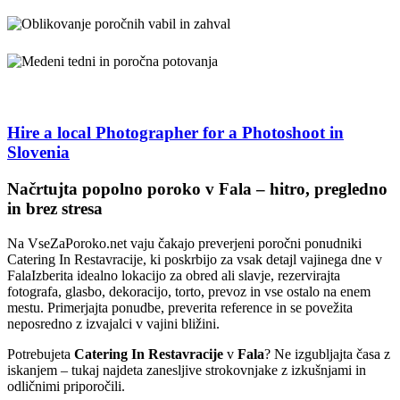
Hire a local Photographer for a Photoshoot in
Slovenia
VseZaPoroko.net – Poročni ponudniki in organizacij
Načrtujta popolno poroko v Fala – hitro, pregledno
in brez stresa
Na VseZaPoroko.net vaju čakajo preverjeni poročni ponudniki
Catering In Restavracije, ki poskrbijo za vsak detajl vajinega dne v
FalaIzberita idealno lokacijo za obred ali slavje, rezervirajta
fotografa, glasbo, dekoracijo, torto, prevoz in vse ostalo na enem
mestu. Primerjajta ponudbe, preverita reference in se povežita
neposredno z izvajalci v vajini bližini.
Potrebujeta
Catering In Restavracije
v
Fala
? Ne izgubljajta časa z
iskanjem – tukaj najdeta zanesljive strokovnjake z izkušnjami in
odličnimi priporočili.