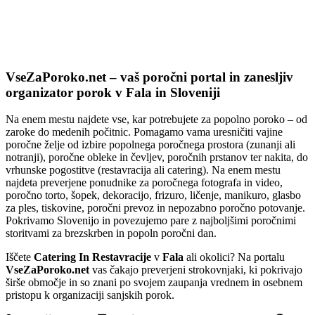
VseZaPoroko.net – Poročni port
VseZaPoroko.net – vaš poročni portal in zanesljiv
organizator porok v Fala in Sloveniji
Na enem mestu najdete vse, kar potrebujete za popolno poroko – od
zaroke do medenih počitnic. Pomagamo vama uresničiti vajine
poročne želje od izbire popolnega poročnega prostora (zunanji ali
notranji), poročne obleke in čevljev, poročnih prstanov ter nakita, do
vrhunske pogostitve (restavracija ali catering). Na enem mestu
najdeta preverjene ponudnike za poročnega fotografa in video,
poročno torto, šopek, dekoracijo, frizuro, ličenje, manikuro, glasbo
za ples, tiskovine, poročni prevoz in nepozabno poročno potovanje.
Pokrivamo Slovenijo in povezujemo pare z najboljšimi poročnimi
storitvami za brezskrben in popoln poročni dan.
Iščete
Catering In Restavracije
v
Fala
ali okolici? Na portalu
VseZaPoroko.net
vas čakajo preverjeni strokovnjaki, ki pokrivajo
širše območje in so znani po svojem zaupanja vrednem in osebnem
pristopu k organizaciji sanjskih porok.