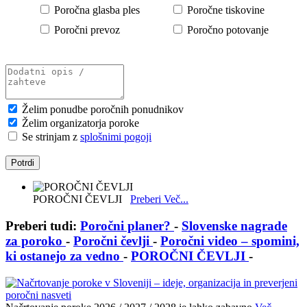
Poročna glasba ples
Poročne tiskovine
Poročni prevoz
Poročno potovanje
Želim ponudbe poročnih ponudnikov
Želim organizatorja poroke
Se strinjam z
splošnimi pogoji
Izpostavljeni poročni članki in ideje za po
POROČNI ČEVLJI
Preberi Več...
Preberi tudi:
Poročni planer?
-
Slovenske nagrade
za poroko
-
Poročni čevlji
-
Poročni video – spomini,
ki ostanejo za vedno
-
POROČNI ČEVLJI
-