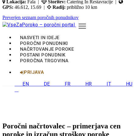
Lokacija:
Fala |
Storitev:
Catering In Restavracije |
GPS:
46.612, 15.69 |
Radij:
približno 10 km
Preverjen seznam poročnih ponudnikov
NASVETI IN IDEJE
POROČNI PONUDNIKI
NAČRTOVANJE POROKE
POSTANI PONUDNIK
POROČNA TRGOVINA
PRIJAVA
EN
DE
FR
HR
IT
HU
Poročni načrtovalec – primerjava cen
poroke in izračun stroškov poroke