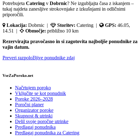
Potrebujeta
Catering
v
Dobrnic
? Ne izgubljajta časa z iskanjem –
tukaj najdeta zanesljive strokovnjake z izkušnjami in odličnimi
priporočili.
Lokacija:
Dobrnic |
Storitev:
Catering |
GPS:
46.05,
14.51 |
Območje:
približno 10 km
Rezervirajta pravočasno in si zagotovita najboljše ponudnike za
vajin datum.
Preveri razpoložljive ponudnike zdaj
VseZaPoroko.net
Načrtujem poroko
Vključite se kot ponudnik
Poroke 2026–2028
Poročni planer
Organizator poroke
Skupnost & utrinki
Delil svoje poročne utrinke
Predlagaj ponudnika
Predlagaj ponudnika za Catering