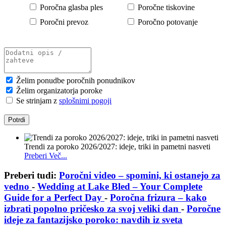
Poročna glasba ples
Poročne tiskovine
Poročni prevoz
Poročno potovanje
Želim ponudbe poročnih ponudnikov
Želim organizatorja poroke
Se strinjam z
splošnimi pogoji
Izpostavljeni poročni članki in ideje za po
Trendi za poroko 2026/2027: ideje, triki in pametni nasveti
Preberi Več...
Preberi tudi:
Poročni video – spomini, ki ostanejo za
vedno
-
Wedding at Lake Bled – Your Complete
Guide for a Perfect Day
-
Poročna frizura – kako
izbrati popolno pričesko za svoj veliki dan
-
Poročne
ideje za fantazijsko poroko: navdih iz sveta