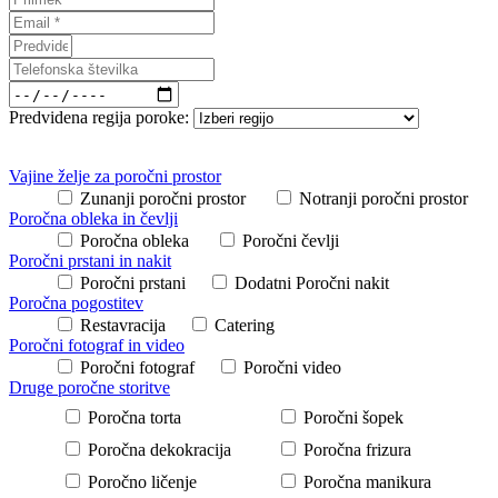
Predvidena regija poroke:
Vajine želje za poročni prostor
Zunanji poročni prostor
Notranji poročni prostor
Poročna obleka in čevlji
Poročna obleka
Poročni čevlji
Poročni prstani in nakit
Poročni prstani
Dodatni Poročni nakit
Poročna pogostitev
Restavracija
Catering
Poročni fotograf in video
Poročni fotograf
Poročni video
Druge poročne storitve
Poročna torta
Poročni šopek
Poročna dekokracija
Poročna frizura
Poročno ličenje
Poročna manikura