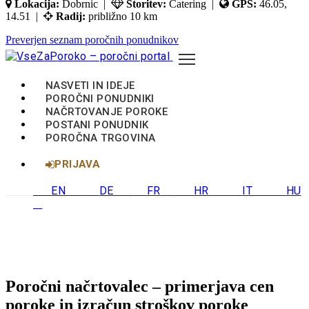
Lokacija:
Dobrnic |
Storitev:
Catering |
GPS:
46.05,
14.51 |
Radij:
približno 10 km
Preverjen seznam poročnih ponudnikov
NASVETI IN IDEJE
POROČNI PONUDNIKI
NAČRTOVANJE POROKE
POSTANI PONUDNIK
POROČNA TRGOVINA
PRIJAVA
EN
DE
FR
HR
IT
HU
Poročni načrtovalec – primerjava cen
poroke in izračun stroškov poroke