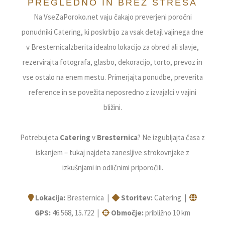
PREGLEDNO IN BREZ STRESA
Na VseZaPoroko.net vaju čakajo preverjeni poročni
ponudniki Catering, ki poskrbijo za vsak detajl vajinega dne
v BresternicaIzberita idealno lokacijo za obred ali slavje,
rezervirajta fotografa, glasbo, dekoracijo, torto, prevoz in
vse ostalo na enem mestu. Primerjajta ponudbe, preverita
reference in se povežita neposredno z izvajalci v vajini
bližini.
Potrebujeta
Catering
v
Bresternica
? Ne izgubljajta časa z
iskanjem – tukaj najdeta zanesljive strokovnjake z
izkušnjami in odličnimi priporočili.
Lokacija:
Bresternica |
Storitev:
Catering |
GPS:
46.568, 15.722 |
Območje:
približno 10 km