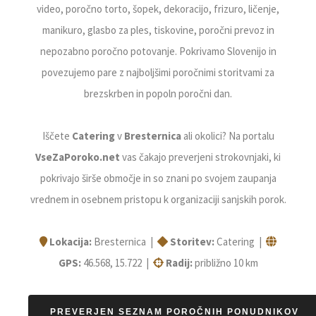
video, poročno torto, šopek, dekoracijo, frizuro, ličenje,
manikuro, glasbo za ples, tiskovine, poročni prevoz in
nepozabno poročno potovanje. Pokrivamo Slovenijo in
povezujemo pare z najboljšimi poročnimi storitvami za
brezskrben in popoln poročni dan.
Iščete
Catering
v
Bresternica
ali okolici? Na portalu
VseZaPoroko.net
vas čakajo preverjeni strokovnjaki, ki
pokrivajo širše območje in so znani po svojem zaupanja
vrednem in osebnem pristopu k organizaciji sanjskih porok.
Lokacija:
Bresternica |
Storitev:
Catering |
GPS:
46.568, 15.722 |
Radij:
približno 10 km
PREVERJEN SEZNAM POROČNIH PONUDNIKOV