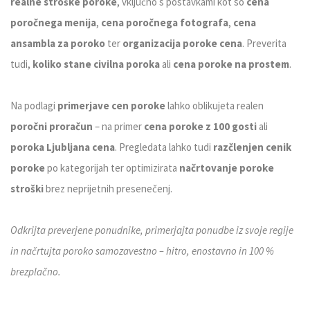
realne stroške poroke
, vključno s postavkami kot so
cena
poročnega menija
,
cena poročnega fotografa
,
cena
ansambla za poroko
ter
organizacija poroke cena
. Preverita
tudi,
koliko stane civilna poroka
ali
cena poroke na prostem
.
Na podlagi
primerjave cen poroke
lahko oblikujeta realen
poročni proračun
– na primer
cena poroke z 100 gosti
ali
poroka Ljubljana cena
. Pregledata lahko tudi
razčlenjen cenik
poroke
po kategorijah ter optimizirata
načrtovanje poroke
stroški
brez neprijetnih presenečenj.
Odkrijta preverjene ponudnike, primerjajta ponudbe iz svoje regije
in načrtujta poroko samozavestno – hitro, enostavno in 100 %
brezplačno.