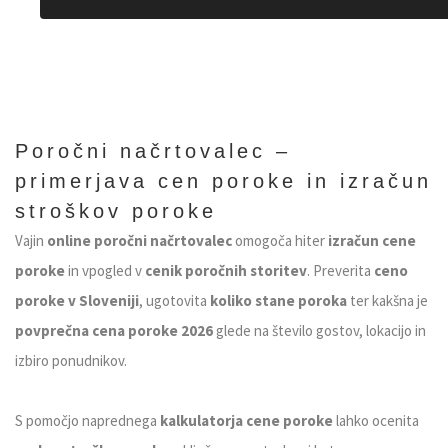
Poročni načrtovalec –
primerjava cen poroke in izračun
stroškov poroke
Vajin
online poročni načrtovalec
omogoča hiter
izračun cene
poroke
in vpogled v
cenik poročnih storitev
. Preverita
ceno
poroke v Sloveniji
, ugotovita
koliko stane poroka
ter kakšna je
povprečna cena poroke 2026
glede na število gostov, lokacijo in
izbiro ponudnikov.
S pomočjo naprednega
kalkulatorja cene poroke
lahko ocenita