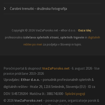
Čarobni trenutki – družinska fotografija
Copyright © 2026 VseZaPoroko.net – ethor d.o.o. ·
Oaza Idej
–
profesionalna
izdelava spletnih strani
,
spletnih trgovin
in
digitalnih
rešitev po meri
za podjetja v Sloveniji in tujini.
Poročni portal & skupnost
VseZaPoroko.net
· 6. avgust 2026 · Vse
pravice pridržane 2010–2026
Upravljalec:
Ethor d.o.o.
– ponudnik profesionalnih spletnih &
digitalnih rešitev · Hraše 29, 1216 Smlednik, Slovenija (EU) · ID za
DDV: SI45729204 · Matična št.: 3881741000 ·
Splošni pogoji
© 2026
VseZaPoroko.net
– povezuje pare, organizatorje porok &