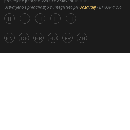
preverjene poročne izvajalce v Sloveniji in tujini.
Ustvarjeno s predanostjo & integriteto pri
Oaza Idej
· ETHOR d.o.o.
EN
DE
HR
HU
FR
ZH