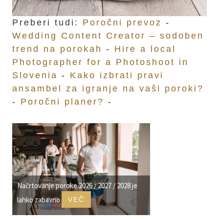
Preberi tudi:
Poročni prevoz
-
Wedding Content Creator – sodoben
trend na porokah
-
Hire a local
Photographer for a Photoshoot in
Slovenia
-
Kako izbrati pravi
ansambel za igranje na vaši poroki?
-
Poročni planer?
-
Načrtovanje poroke 2026 / 2027 / 2028 je
lahko zabavno
VEČ