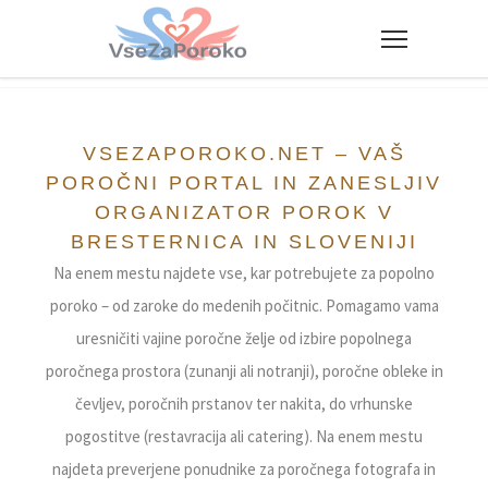
VseZaPoroko.net – Poročni po
VSEZAPOROKO.NET – VAŠ
POROČNI PORTAL IN ZANESLJIV
ORGANIZATOR POROK V
BRESTERNICA IN SLOVENIJI
Na enem mestu najdete vse, kar potrebujete za popolno
poroko – od zaroke do medenih počitnic. Pomagamo vama
uresničiti vajine poročne želje od izbire popolnega
poročnega prostora (zunanji ali notranji), poročne obleke in
čevljev, poročnih prstanov ter nakita, do vrhunske
pogostitve (restavracija ali catering). Na enem mestu
najdeta preverjene ponudnike za poročnega fotografa in