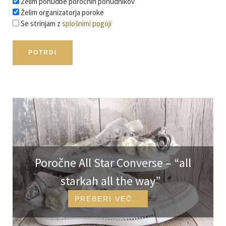
Želim ponudbe poročnih ponudnikov
Želim organizatorja poroke
Se strinjam z
splošnimi pogoji
Izpostavljeni poročni članki in id
Poročne All Star Converse – “all
starkah all the way”
PREBERI VEČ...