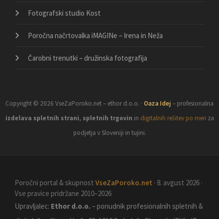
Fotografski studio Kost
Poročna načrtovalka iMAGINe – Irena in Neža
Čarobni trenutki – družinska fotografija
Copyright © 2026 VseZaPoroko.net – ethor d.o.o. ·
Oaza Idej
– profesionalna
izdelava spletnih strani
,
spletnih trgovin
in
digitalnih rešitev po meri
za
podjetja v Sloveniji in tujini.
Poročni portal & skupnost
VseZaPoroko.net
· 8. avgust 2026 ·
Vse pravice pridržane 2010–2026
Upravljalec:
Ethor d.o.o.
– ponudnik profesionalnih spletnih &