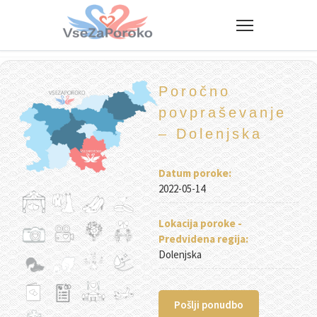
VseZaPoroko.net – Poročni po
Poročno
povpraševanje
– Dolenjska
Datum poroke:
2022-05-14
Lokacija poroke -
Predvidena regija:
Dolenjska
Pošlji ponudbo