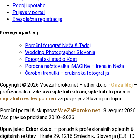
Pogoji uporabe
Prijava v portal
Brezplačna registracija
Preverjeni partnerji
Poročni fotograf Neža & Tadej
Wedding Photographer Slovenia
Fotografski studio Kost
Poročna načrtovalka iMAGINe – Irena in Neža
Čarobni trenutki – družinska fotografija
Copyright © 2026 VseZaPoroko.net – ethor d.o.o. ·
Oaza Idej
–
profesionalna
izdelava spletnih strani
,
spletnih trgovin
in
digitalnih rešitev po meri
za podjetja v Sloveniji in tujini.
Poročni portal & skupnost
VseZaPoroko.net
· 8. avgust 2026 ·
Vse pravice pridržane 2010–2026
Upravljalec:
Ethor d.o.o.
– ponudnik profesionalnih spletnih &
digitalnih rešitev · Hraše 29, 1216 Smlednik, Slovenija (EU) · ID