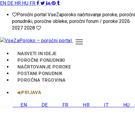
EN
DE
HR
HU
FR
VseZaPoroko.net
Poročni portal VseZaporoko načrtovanje poroke, poročni
–
ponudniki, poročne obleke, poročni forum / poroke 2026
2027 2028
Poročni
portal
NASVETI IN IDEJE
za
POROČNI PONUDNIKI
NAČRTOVANJE POROKE
načrtovanje
POSTANI PONUDNIK
POROČNA TRGOVINA
poroke
PRIJAVA
v
EN
DE
FR
HR
IT
HU
Sloveniji