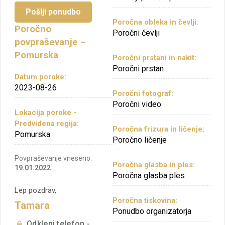
Pošlji ponudbo
Poročna obleka in čevlji:
Poročno
Poročni čevlji
povpraševanje –
Pomurska
Poročni prstani in nakit:
Poročni prstan
Datum poroke:
2023-08-26
Poročni fotograf:
Poročni video
Lokacija poroke -
Predvidena regija:
Poročna frizura in ličenje:
Pomurska
Poročno ličenje
Povpraševanje vneseno:
Poročna glasba in ples:
19.01.2022
Poročna glasba ples
Lep pozdrav,
Poročna tiskovina:
Tamara
Ponudbo organizatorja
Odkleni telefon -