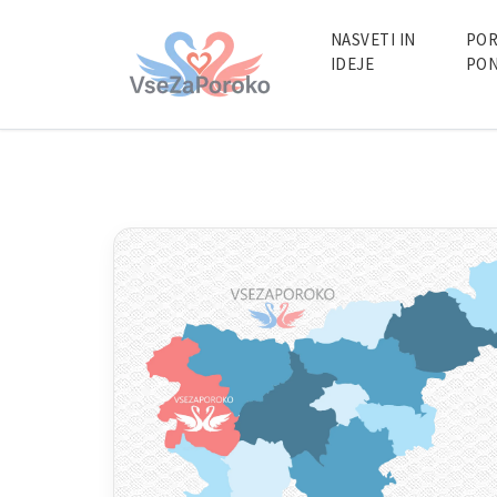
VseZaPoroko.net – Poročni po
EN
DE
HR
HU
FR
P
NASVETI IN
POR
IDEJE
PON