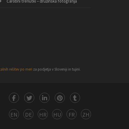
Čarobni trenutki – družinska fotografija
talnih rešitev po meri
za podjetja v Sloveniji in tujini.
EN
DE
HR
HU
FR
ZH