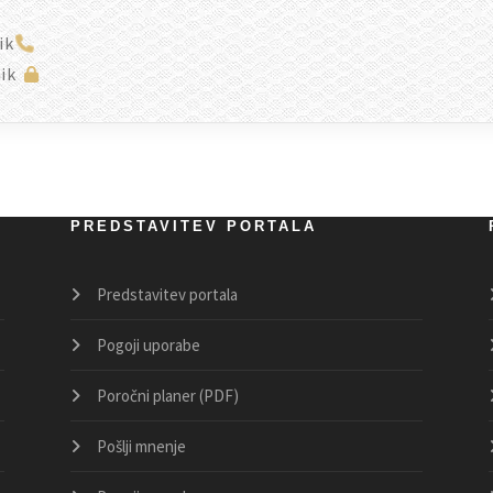
ik
ik
PREDSTAVITEV PORTALA
Predstavitev portala
Pogoji uporabe
Poročni planer (PDF)
Pošlji mnenje