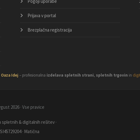
Pogoji uporabe
Prijava v portal
Brezplačna registracija
·
Oaza Idej
– profesionalna
izdelava spletnih strani
,
spletnih trgovin
in
digi
avgust 2026 · Vse pravice
spletnih & digitalnih rešitev ·
 SI45729204 · Matična