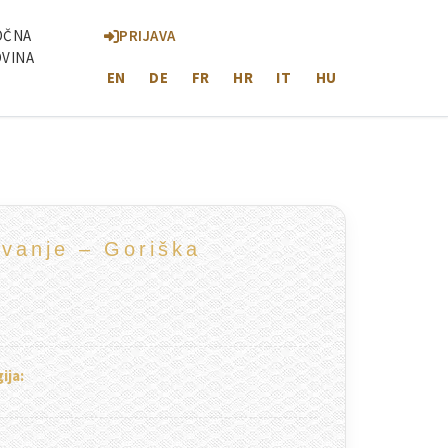
Sloveniji
ne obleke, poročni forum / poroke 2026 2027 2028
OČNA
PRIJAVA
VINA
EN
DE
FR
HR
IT
HU
vanje – Goriška
ija: