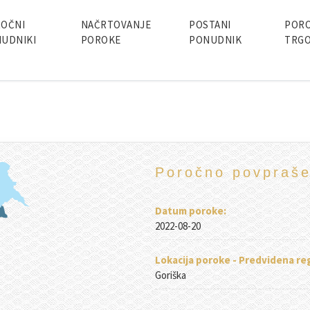
rtal za načrtovanje poroke v 
oročni portal VseZaporoko načrtovanje poroke, poročni ponudniki, poroč
OČNI
NAČRTOVANJE
POSTANI
POR
UDNIKI
POROKE
PONUDNIK
TRGO
Poročno povpraše
Datum poroke:
2022-08-20
Lokacija poroke - Predvidena reg
Goriška