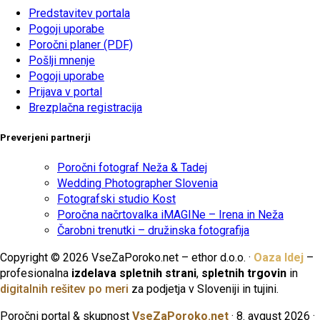
Predstavitev portala
Pogoji uporabe
Poročni planer (PDF)
Pošlji mnenje
Pogoji uporabe
Prijava v portal
Brezplačna registracija
Preverjeni partnerji
Poročni fotograf Neža & Tadej
Wedding Photographer Slovenia
Fotografski studio Kost
Poročna načrtovalka iMAGINe – Irena in Neža
Čarobni trenutki – družinska fotografija
Copyright © 2026 VseZaPoroko.net – ethor d.o.o. ·
Oaza Idej
–
profesionalna
izdelava spletnih strani
,
spletnih trgovin
in
digitalnih rešitev po meri
za podjetja v Sloveniji in tujini.
Poročni portal & skupnost
VseZaPoroko.net
· 8. avgust 2026 ·