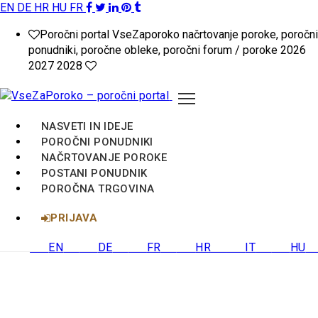
EN
DE
HR
HU
FR
VseZaPoroko.net
Poročni portal VseZaporoko načrtovanje poroke, poročni
–
ponudniki, poročne obleke, poročni forum / poroke 2026
2027 2028
Poročni
portal
NASVETI IN IDEJE
za
POROČNI PONUDNIKI
NAČRTOVANJE POROKE
načrtovanje
POSTANI PONUDNIK
POROČNA TRGOVINA
poroke
PRIJAVA
v
EN
DE
FR
HR
IT
HU
Sloveniji