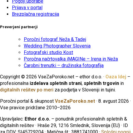
Pogoji uporabe
Prijava v portal
Brezplačna registracija
Preverjeni partnerji
Poročni fotograf Neža & Tadej
Wedding Photographer Slovenia
Fotografski studio Kost
Poročna načrtovalka iMAGINe – Irena in Neža
Čarobni trenutki – družinska fotografija
Copyright © 2026 VseZaPoroko.net – ethor d.o.o. ·
Oaza Idej
–
profesionalna
izdelava spletnih strani
,
spletnih trgovin
in
digitalnih rešitev po meri
za podjetja v Sloveniji in tujini.
Poročni portal & skupnost
VseZaPoroko.net
· 8. avgust 2026 ·
Vse pravice pridržane 2010–2026
Upravljalec:
Ethor d.o.o.
– ponudnik profesionalnih spletnih &
digitalnih rešitev · Hraše 29, 1216 Smlednik, Slovenija (EU) · ID
za DDV: SI45729204 · Matična št.: 3881741000 ·
Splošni pogoji