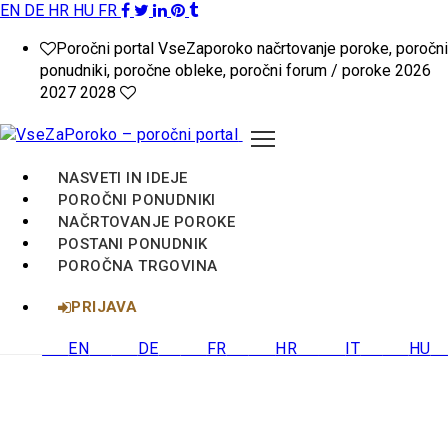
EN
DE
HR
HU
FR
VseZaPoroko.net
Poročni portal VseZaporoko načrtovanje poroke, poročni
–
ponudniki, poročne obleke, poročni forum / poroke 2026
2027 2028
Poročni
portal
NASVETI IN IDEJE
za
POROČNI PONUDNIKI
NAČRTOVANJE POROKE
načrtovanje
POSTANI PONUDNIK
POROČNA TRGOVINA
poroke
PRIJAVA
v
EN
DE
FR
HR
IT
HU
Sloveniji