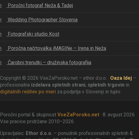
Poročni fotograf Neža & Tadej
Wedding Photographer Slovenia
Fotografski studio Kost
Poročna načrtovalka iMAGINe – Irena in Neža
Čarobni trenutki – družinska fotografija
Copyright © 2026 VseZaPoroko.net – ethor d.o.o. ·
Oaza Idej
–
profesionalna
izdelava spletnih strani
,
spletnih trgovin
in
digitalnih rešitev po meri
za podjetja v Sloveniji in tujini.
Poročni portal & skupnost
VseZaPoroko.net
· 8. avgust 2026 ·
Vse pravice pridržane 2010–2026
Upravljalec:
Ethor d.o.o.
– ponudnik profesionalnih spletnih &