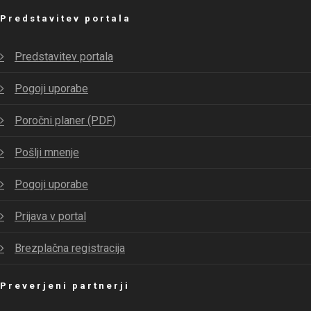
Predstavitev portala
Predstavitev portala
Pogoji uporabe
Poročni planer (PDF)
Pošlji mnenje
Pogoji uporabe
Prijava v portal
Brezplačna registracija
Preverjeni partnerji