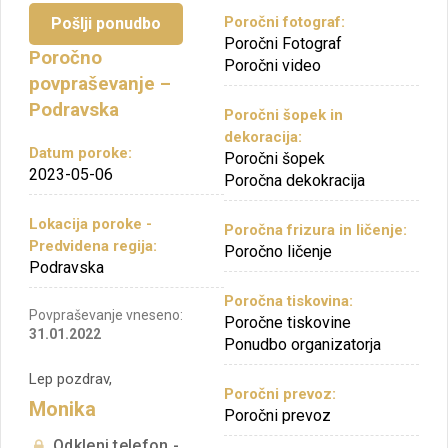
Poročni fotograf:
Pošlji ponudbo
Poročni Fotograf
Poročno
Poročni video
povpraševanje –
Podravska
Poročni šopek in
dekoracija:
Datum poroke:
Poročni šopek
2023-05-06
Poročna dekokracija
Lokacija poroke -
Poročna frizura in ličenje:
Predvidena regija:
Poročno ličenje
Podravska
Poročna tiskovina:
Povpraševanje vneseno:
Poročne tiskovine
31.01.2022
Ponudbo organizatorja
Lep pozdrav,
Poročni prevoz:
Monika
Poročni prevoz
Odkleni telefon -