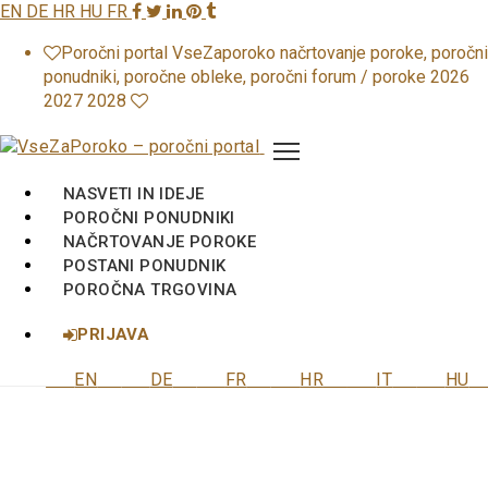
EN
DE
HR
HU
FR
VseZaPoroko.net – Poročni port
Poročni portal VseZaporoko načrtovanje poroke, poročni
ponudniki, poročne obleke, poročni forum / poroke 2026
2027 2028
NASVETI IN IDEJE
POROČNI PONUDNIKI
NAČRTOVANJE POROKE
POSTANI PONUDNIK
POROČNA TRGOVINA
PRIJAVA
EN
DE
FR
HR
IT
HU