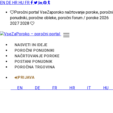
EN
DE
HR
HU
FR
VseZaPoroko.net
Poročni portal VseZaporoko načrtovanje poroke, poročni
–
ponudniki, poročne obleke, poročni forum / poroke 2026
2027 2028
Poročni
portal
NASVETI IN IDEJE
za
POROČNI PONUDNIKI
NAČRTOVANJE POROKE
načrtovanje
POSTANI PONUDNIK
POROČNA TRGOVINA
poroke
PRIJAVA
v
EN
DE
FR
HR
IT
HU
Sloveniji