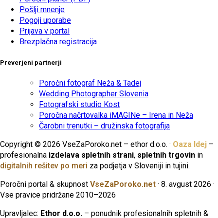
Pošlji mnenje
Pogoji uporabe
Prijava v portal
Brezplačna registracija
Preverjeni partnerji
Poročni fotograf Neža & Tadej
Wedding Photographer Slovenia
Fotografski studio Kost
Poročna načrtovalka iMAGINe – Irena in Neža
Čarobni trenutki – družinska fotografija
Copyright © 2026 VseZaPoroko.net – ethor d.o.o. ·
Oaza Idej
–
profesionalna
izdelava spletnih strani
,
spletnih trgovin
in
digitalnih rešitev po meri
za podjetja v Sloveniji in tujini.
Poročni portal & skupnost
VseZaPoroko.net
· 8. avgust 2026 ·
Vse pravice pridržane 2010–2026
Upravljalec:
Ethor d.o.o.
– ponudnik profesionalnih spletnih &