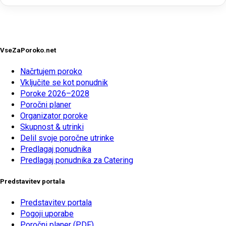
VseZaPoroko.net
Načrtujem poroko
Vključite se kot ponudnik
Poroke 2026–2028
Poročni planer
Organizator poroke
Skupnost & utrinki
Delil svoje poročne utrinke
Predlagaj ponudnika
Predlagaj ponudnika za Catering
Predstavitev portala
Predstavitev portala
Pogoji uporabe
Poročni planer (PDF)