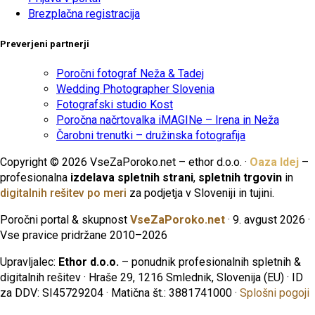
Brezplačna registracija
Preverjeni partnerji
Poročni fotograf Neža & Tadej
Wedding Photographer Slovenia
Fotografski studio Kost
Poročna načrtovalka iMAGINe – Irena in Neža
Čarobni trenutki – družinska fotografija
Copyright © 2026 VseZaPoroko.net – ethor d.o.o. ·
Oaza Idej
–
profesionalna
izdelava spletnih strani
,
spletnih trgovin
in
digitalnih rešitev po meri
za podjetja v Sloveniji in tujini.
Poročni portal & skupnost
VseZaPoroko.net
· 9. avgust 2026 ·
Vse pravice pridržane 2010–2026
Upravljalec:
Ethor d.o.o.
– ponudnik profesionalnih spletnih &
digitalnih rešitev · Hraše 29, 1216 Smlednik, Slovenija (EU) · ID
za DDV: SI45729204 · Matična št.: 3881741000 ·
Splošni pogoji