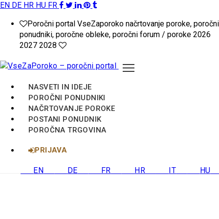
EN
DE
HR
HU
FR
VseZaPoroko.net
Poročni portal VseZaporoko načrtovanje poroke, poročni
–
ponudniki, poročne obleke, poročni forum / poroke 2026
2027 2028
Poročni
portal
NASVETI IN IDEJE
za
POROČNI PONUDNIKI
NAČRTOVANJE POROKE
načrtovanje
POSTANI PONUDNIK
POROČNA TRGOVINA
poroke
PRIJAVA
v
EN
DE
FR
HR
IT
HU
Sloveniji