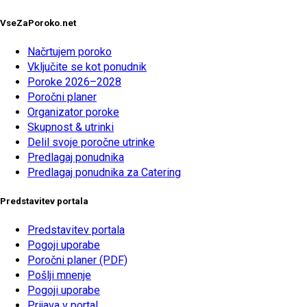
VseZaPoroko.net
Načrtujem poroko
Vključite se kot ponudnik
Poroke 2026–2028
Poročni planer
Organizator poroke
Skupnost & utrinki
Delil svoje poročne utrinke
Predlagaj ponudnika
Predlagaj ponudnika za Catering
Predstavitev portala
Predstavitev portala
Pogoji uporabe
Poročni planer (PDF)
Pošlji mnenje
Pogoji uporabe
Prijava v portal