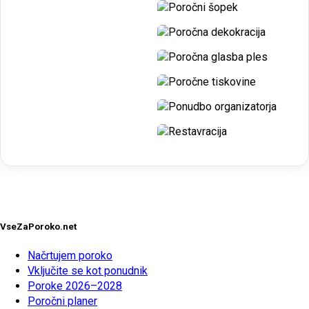
VseZaPoroko.net
Načrtujem poroko
Vključite se kot ponudnik
Poroke 2026–2028
Poročni planer