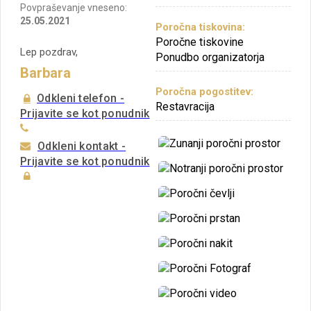
Povpraševanje vneseno:
25.05.2021
Poročna tiskovina:
Poročne tiskovine
Lep pozdrav,
Ponudbo organizatorja
Barbara
Poročna pogostitev:
Odkleni telefon -
Restavracija
Prijavite se kot ponudnik
Odkleni kontakt -
Prijavite se kot ponudnik