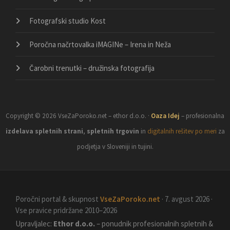
Fotografski studio Kost
Poročna načrtovalka iMAGINe – Irena in Neža
Čarobni trenutki – družinska fotografija
Copyright © 2026 VseZaPoroko.net – ethor d.o.o. ·
Oaza Idej
– profesionalna
izdelava spletnih strani
,
spletnih trgovin
in
digitalnih rešitev po meri
za
podjetja v Sloveniji in tujini.
Poročni portal & skupnost
VseZaPoroko.net
· 7. avgust 2026 ·
Vse pravice pridržane 2010–2026
Upravljalec:
Ethor d.o.o.
– ponudnik profesionalnih spletnih &