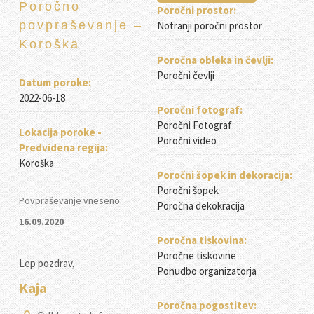
Poročno
Poročni prostor:
povpraševanje –
Notranji poročni prostor
Koroška
Poročna obleka in čevlji:
Poročni čevlji
Datum poroke:
2022-06-18
Poročni fotograf:
Poročni Fotograf
Lokacija poroke -
Poročni video
Predvidena regija:
Koroška
Poročni šopek in dekoracija:
Poročni šopek
Povpraševanje vneseno:
Poročna dekokracija
16.09.2020
Poročna tiskovina:
Poročne tiskovine
Lep pozdrav,
Ponudbo organizatorja
Kaja
Poročna pogostitev: