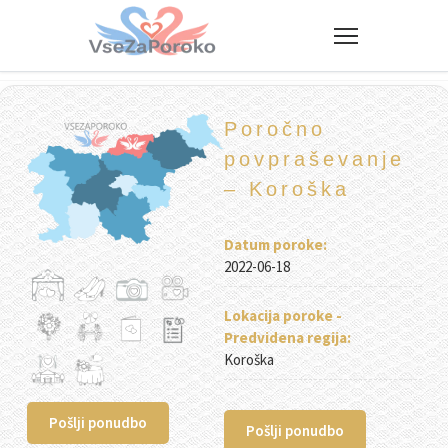
VseZaPoroko.net – Poročni po
Poročno
povpraševanje
– Koroška
Datum poroke:
2022-06-18
Lokacija poroke -
Predvidena regija:
Koroška
Pošlji ponudbo
Pošlji ponudbo