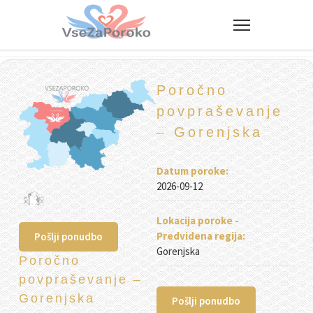
VseZaPoroko.net – Poročni po
Poročno
povpraševanje
– Gorenjska
Datum poroke:
2026-09-12
Lokacija poroke -
Predvidena regija:
Pošlji ponudbo
Gorenjska
Poročno
povpraševanje –
Gorenjska
Pošlji ponudbo