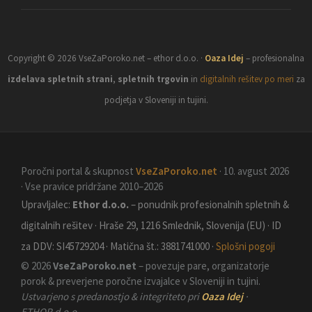
Copyright © 2026 VseZaPoroko.net – ethor d.o.o. ·
Oaza Idej
– profesionalna
izdelava spletnih strani
,
spletnih trgovin
in
digitalnih rešitev po meri
za
podjetja v Sloveniji in tujini.
Poročni portal & skupnost
VseZaPoroko.net
· 10. avgust 2026
· Vse pravice pridržane 2010–2026
Upravljalec:
Ethor d.o.o.
– ponudnik profesionalnih spletnih &
digitalnih rešitev · Hraše 29, 1216 Smlednik, Slovenija (EU) · ID
za DDV: SI45729204 · Matična št.: 3881741000 ·
Splošni pogoji
© 2026
VseZaPoroko.net
– povezuje pare, organizatorje
porok & preverjene poročne izvajalce v Sloveniji in tujini.
Ustvarjeno s predanostjo & integriteto pri
Oaza Idej
·
ETHOR d.o.o.