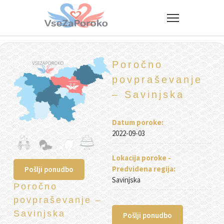
VseZaPoroko.net – Poročni po
Poročno
povpraševanje
– Savinjska
Datum poroke:
2022-09-03
Lokacija poroke -
Predvidena regija:
Pošlji ponudbo
Savinjska
Poročno
povpraševanje –
Savinjska
Pošlji ponudbo