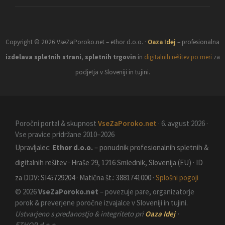
Copyright © 2026 VseZaPoroko.net – ethor d.o.o. ·
Oaza Idej
– profesionalna
izdelava spletnih strani
,
spletnih trgovin
in
digitalnih rešitev po meri
za
podjetja v Sloveniji in tujini.
Poročni portal & skupnost
VseZaPoroko.net
· 6. avgust 2026 ·
Vse pravice pridržane 2010–2026
Upravljalec:
Ethor d.o.o.
– ponudnik profesionalnih spletnih &
digitalnih rešitev · Hraše 29, 1216 Smlednik, Slovenija (EU) · ID
za DDV: SI45729204 · Matična št.: 3881741000 ·
Splošni pogoji
© 2026
VseZaPoroko.net
– povezuje pare, organizatorje
porok & preverjene poročne izvajalce v Sloveniji in tujini.
Ustvarjeno s predanostjo & integriteto pri
Oaza Idej
·
ETHOR d.o.o.