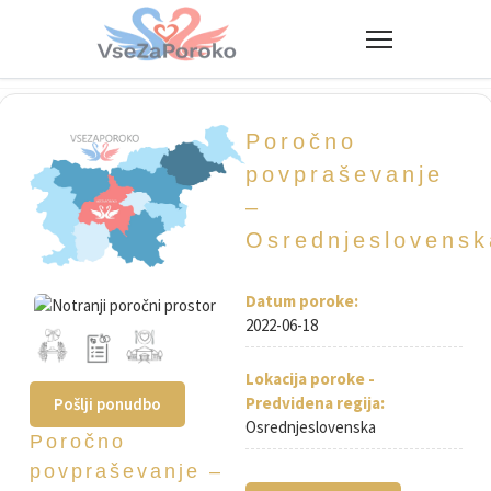
VseZaPoroko.net – Poročni po
Poročno
povpraševanje
–
Osrednjeslovensk
Datum poroke:
2022-06-18
Lokacija poroke -
Predvidena regija:
Pošlji ponudbo
Osrednjeslovenska
Poročno
povpraševanje –