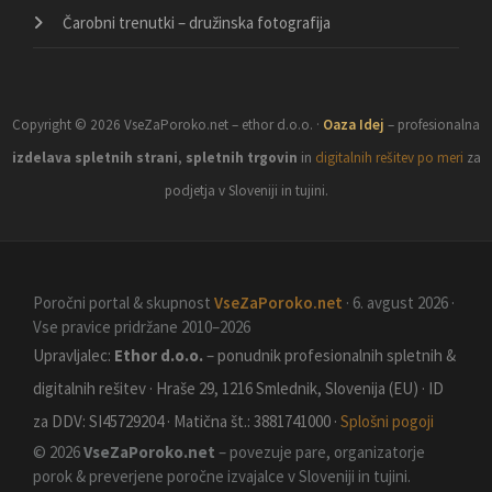
Čarobni trenutki – družinska fotografija
Copyright © 2026 VseZaPoroko.net – ethor d.o.o. ·
Oaza Idej
– profesionalna
izdelava spletnih strani
,
spletnih trgovin
in
digitalnih rešitev po meri
za
podjetja v Sloveniji in tujini.
Poročni portal & skupnost
VseZaPoroko.net
· 6. avgust 2026 ·
Vse pravice pridržane 2010–2026
Upravljalec:
Ethor d.o.o.
– ponudnik profesionalnih spletnih &
digitalnih rešitev · Hraše 29, 1216 Smlednik, Slovenija (EU) · ID
za DDV: SI45729204 · Matična št.: 3881741000 ·
Splošni pogoji
© 2026
VseZaPoroko.net
– povezuje pare, organizatorje
porok & preverjene poročne izvajalce v Sloveniji in tujini.