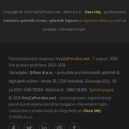
Copyright © 2026 VseZaPoroko.net – ethor d.o.o. ·
Oaza Idej
– profesionalna
izdelava spletnih strani
,
spletnih trgovin
in
digitalnih rešitev po meri
za
podjetja v Sloveniji in tujini.
Poročni portal & skupnost
VseZaPoroko.net
· 7. avgust 2026 ·
Vse pravice pridržane 2010–2026
Upravljalec:
Ethor d.o.o.
– ponudnik profesionalnih spletnih &
digitalnih rešitev · Hraše 29, 1216 Smlednik, Slovenija (EU) · ID
za DDV: SI45729204 · Matična št.: 3881741000 ·
Splošni pogoji
© 2026
VseZaPoroko.net
– povezuje pare, organizatorje
porok & preverjene poročne izvajalce v Sloveniji in tujini.
Ustvarjeno s predanostjo & integriteto pri
Oaza Idej
·
ETHOR d.o.o.