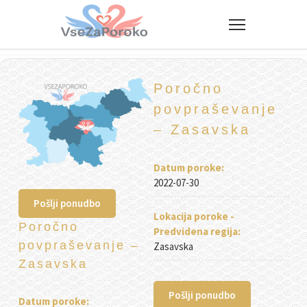
VseZaPoroko.net – Poročni po
Poročno
povpraševanje
– Zasavska
Datum poroke:
2022-07-30
Pošlji ponudbo
Lokacija poroke -
Poročno
Predvidena regija:
povpraševanje –
Zasavska
Zasavska
Pošlji ponudbo
Datum poroke: