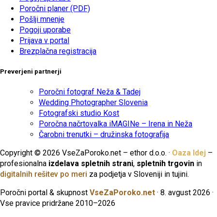
Poročni planer (PDF)
Pošlji mnenje
Pogoji uporabe
Prijava v portal
Brezplačna registracija
Preverjeni partnerji
Poročni fotograf Neža & Tadej
Wedding Photographer Slovenia
Fotografski studio Kost
Poročna načrtovalka iMAGINe – Irena in Neža
Čarobni trenutki – družinska fotografija
Copyright © 2026 VseZaPoroko.net – ethor d.o.o. ·
Oaza Idej
–
profesionalna
izdelava spletnih strani
,
spletnih trgovin
in
digitalnih rešitev po meri
za podjetja v Sloveniji in tujini.
Poročni portal & skupnost
VseZaPoroko.net
· 8. avgust 2026 ·
Vse pravice pridržane 2010–2026