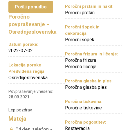
Poročni prstani in nakit:
Pošlji ponudbo
Poročni prstan
Poročno
povpraševanje –
Poročni šopek in
Osrednjeslovenska
dekoracija:
Poročni šopek
Datum poroke:
2022-07-02
Poročna frizura in ličenje:
Poročna frizura
Lokacija poroke -
Poročno ličenje
Predvidena regija:
Osrednjeslovenska
Poročna glasba in ples:
Poročna glasba ples
Povpraševanje vneseno:
28.09.2021
Poročna tiskovina:
Poročne tiskovine
Lep pozdrav,
Mateja
Poročna pogostitev:
Restavracija
Odkleni telefon -