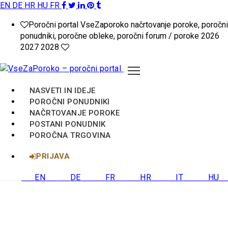
EN
DE
HR
HU
FR
VseZaPoroko.net
Poročni portal VseZaporoko načrtovanje poroke, poročni
–
ponudniki, poročne obleke, poročni forum / poroke 2026
2027 2028
Poročni
portal
NASVETI IN IDEJE
za
POROČNI PONUDNIKI
NAČRTOVANJE POROKE
načrtovanje
POSTANI PONUDNIK
POROČNA TRGOVINA
poroke
PRIJAVA
v
EN
DE
FR
HR
IT
HU
Sloveniji