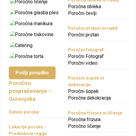
Poročna obleka
Poročni čevlji
Poročni prstani in nakit:
Poročni prstan
Poročni fotograf:
Poročni Fotograf
Poročni video
Pošlji ponudbo
Poročni šopek in
Poročno
dekoracija:
povpraševanje –
Poročni šopek
Poročna dekokracija
Gorenjska
Datum poroke:
Poročna frizura in ličenje:
Poročna frizura
Poročno ličenje
Lokacija poroke -
Predvidena regija: