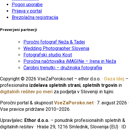
Pogoji uporabe
Prijava v portal
Brezplačna registracija
Preverjeni partnerji
Poročni fotograf Neža & Tadej
Wedding Photographer Slovenia
Fotografski studio Kost
Poročna načrtovalka iMAGINe – Irena in Neža
Čarobni trenutki – družinska fotografija
Copyright © 2026 VseZaPoroko.net – ethor d.o.o. ·
Oaza Idej
–
profesionalna
izdelava spletnih strani
,
spletnih trgovin
in
digitalnih rešitev po meri
za podjetja v Sloveniji in tujini.
Poročni portal & skupnost
VseZaPoroko.net
· 7. avgust 2026 ·
Vse pravice pridržane 2010–2026
Upravljalec:
Ethor d.o.o.
– ponudnik profesionalnih spletnih &
digitalnih rešitev · Hraše 29, 1216 Smlednik, Slovenija (EU) · ID