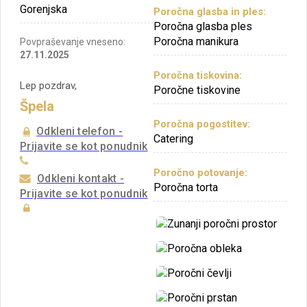
Gorenjska
Poročna glasba in ples:
Poročna glasba ples
Poročna manikura
Povpraševanje vneseno:
27.11.2025
Poročna tiskovina:
Lep pozdrav,
Poročne tiskovine
Špela
Poročna pogostitev:
Odkleni telefon -
Catering
Prijavite se kot ponudnik
Poročno potovanje:
Odkleni kontakt -
Poročna torta
Prijavite se kot ponudnik