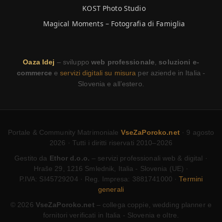
KOST Photo Studio
Magical Moments – Fotografia di Famiglia
Oaza Idej
– sviluppo
web professionale
,
soluzioni e-
commerce
e
servizi digitali su misura
per aziende in Italia -
Slovenia e all’estero.
Portale & Community Matrimoniale
VseZaPoroko.net
· 9 agosto
2026 · Tutti i diritti riservati 2010–2026
Gestito da
Ethor d.o.o.
– servizi professionali web & digital ·
Hraše 29, 1216 Smlednik, Italia - Slovenia (UE) ·
P.IVA: SI45729204 · Reg. Impresa: 3881741000 ·
Termini
generali
© 2026
VseZaPoroko.net
– collega coppie, wedding planner e
fornitori verificati in Italia - Slovenia e oltre.