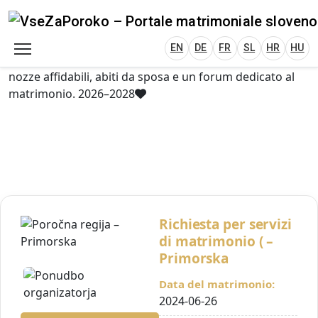
VseZaPoroko.net – Wedding Planning Porta
Plan Your Wedding in Slovenia, Austria, Italy, C
EN
DE
HR
HU
FR
VseZaPoroko – portale per l’organizzazione di
matrimoni locali e destination wedding in Slovenia,
EN
DE
FR
SL
HR
HU
Austria, Italia, Croazia e Ungheria. Scopri fornitori di
nozze affidabili, abiti da sposa e un forum dedicato al
matrimonio. 2026–2028
Richiesta per servizi
di matrimonio ( –
Primorska
Data del matrimonio:
2024-06-26