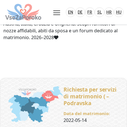
VseZaPoroko.net – Wedding Planning Porta
Plan Your Wedding in Slovenia, Austria, Italy, C
EN
DE
HR
HU
FR
VseZaPoroko – portale per l’organizzazione di
EN
DE
FR
SL
HR
HU
matrimoni locali e destination wedding in Slovenia,
Austria, Italia, Croazia e Ungheria. Scopri fornitori di
nozze affidabili, abiti da sposa e un forum dedicato al
matrimonio. 2026–2028
Richiesta per servizi
di matrimonio ( –
Podravska
Data del matrimonio:
2022-05-14