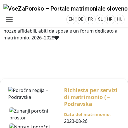
VseZaPoroko.net – Wedding Planning Porta
Plan Your Wedding in Slovenia, Austria, Italy, C
EN
DE
HR
HU
FR
VseZaPoroko – portale per l’organizzazione di
matrimoni locali e destination wedding in Slovenia,
EN
DE
FR
SL
HR
HU
Austria, Italia, Croazia e Ungheria. Scopri fornitori di
nozze affidabili, abiti da sposa e un forum dedicato al
matrimonio. 2026–2028
Richiesta per servizi
di matrimonio ( –
Podravska
Data del matrimonio:
2023-08-26