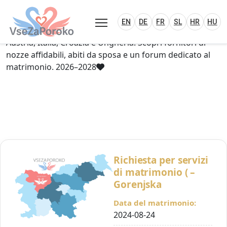
VseZaPoroko.net – Wedding Planning Porta
Plan Your Wedding in Slovenia, Austria, Italy, C
EN
DE
HR
HU
FR
VseZaPoroko – portale per l’organizzazione di
EN
DE
FR
SL
HR
HU
matrimoni locali e destination wedding in Slovenia,
Austria, Italia, Croazia e Ungheria. Scopri fornitori di
nozze affidabili, abiti da sposa e un forum dedicato al
matrimonio. 2026–2028
Richiesta per servizi
di matrimonio ( –
Gorenjska
Data del matrimonio:
2024-08-24