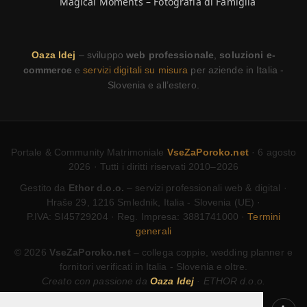
Magical Moments – Fotografia di Famiglia
Oaza Idej
– sviluppo
web professionale
,
soluzioni e-
commerce
e
servizi digitali su misura
per aziende in Italia -
Slovenia e all’estero.
Portale & Community Matrimoniale
VseZaPoroko.net
· 6 agosto
2026 · Tutti i diritti riservati 2010–2026
Gestito da
Ethor d.o.o.
– servizi professionali web & digital ·
Hraše 29, 1216 Smlednik, Italia - Slovenia (UE) ·
P.IVA: SI45729204 · Reg. Impresa: 3881741000 ·
Termini
generali
© 2026
VseZaPoroko.net
– collega coppie, wedding planner e
fornitori verificati in Italia - Slovenia e oltre.
Creato con passione da
Oaza Idej
· ETHOR d.o.o.