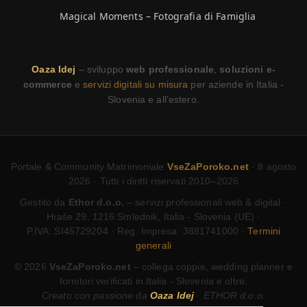
Magical Moments – Fotografia di Famiglia
Oaza Idej
– sviluppo
web professionale
,
soluzioni e-
commerce
e
servizi digitali su misura
per aziende in Italia -
Slovenia e all’estero.
Portale & Community Matrimoniale
VseZaPoroko.net
· 8 agosto
2026 · Tutti i diritti riservati 2010–2026
Gestito da
Ethor d.o.o.
– servizi professionali web & digital ·
Hraše 29, 1216 Smlednik, Italia - Slovenia (UE) ·
P.IVA: SI45729204 · Reg. Impresa: 3881741000 ·
Termini
generali
© 2026
VseZaPoroko.net
– collega coppie, wedding planner e
fornitori verificati in Italia - Slovenia e oltre.
Creato con passione da
Oaza Idej
· ETHOR d.o.o.