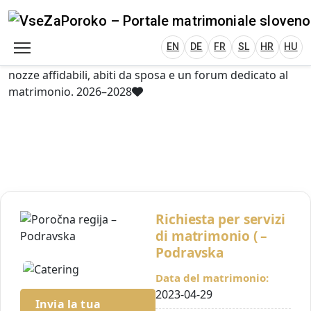
VseZaPoroko.net – Wedding Planning Porta
Plan Your Wedding in Slovenia, Austria, Italy, C
EN
DE
HR
HU
FR
VseZaPoroko – portale per l’organizzazione di
matrimoni locali e destination wedding in Slovenia,
EN
DE
FR
SL
HR
HU
Austria, Italia, Croazia e Ungheria. Scopri fornitori di
nozze affidabili, abiti da sposa e un forum dedicato al
matrimonio. 2026–2028
Richiesta per servizi
di matrimonio ( –
Podravska
Data del matrimonio:
2023-04-29
Invia la tua