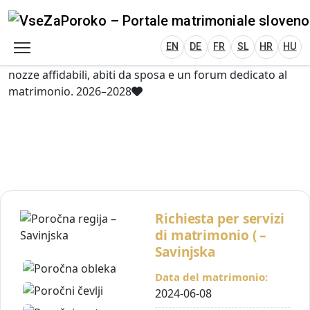
VseZaPoroko.net – Wedding Planning Porta
Plan Your Wedding in Slovenia, Austria, Italy, C
EN
DE
HR
HU
FR
VseZaPoroko – portale per l’organizzazione di
matrimoni locali e destination wedding in Slovenia,
EN
DE
FR
SL
HR
HU
Austria, Italia, Croazia e Ungheria. Scopri fornitori di
nozze affidabili, abiti da sposa e un forum dedicato al
matrimonio. 2026–2028
Richiesta per servizi
di matrimonio ( –
Savinjska
Data del matrimonio:
2024-06-08