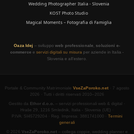
Wedding Photographer Italia - Slovenia
KOST Photo Studio
Magical Moments – Fotografia di Famiglia
Oaza Idej
– sviluppo
web professionale
,
soluzioni e-
commerce
e
servizi digitali su misura
per aziende in Italia -
Slovenia e all’estero.
Portale & Community Matrimoniale
VseZaPoroko.net
· 7 agosto
2026 · Tutti i diritti riservati 2010–2026
Gestito da
Ethor d.o.o.
– servizi professionali web & digital ·
Hraše 29, 1216 Smlednik, Italia - Slovenia (UE) ·
P.IVA: SI45729204 · Reg. Impresa: 3881741000 ·
Termini
generali
© 2026
VseZaPoroko.net
– collega coppie, wedding planner e