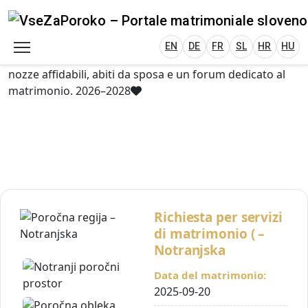
VseZaPoroko.net – Wedding Planning Porta
Plan Your Wedding in Slovenia, Austria, Italy, C
EN
DE
HR
HU
FR
VseZaPoroko – portale per l’organizzazione di
matrimoni locali e destination wedding in Slovenia,
EN
DE
FR
SL
HR
HU
Austria, Italia, Croazia e Ungheria. Scopri fornitori di
nozze affidabili, abiti da sposa e un forum dedicato al
matrimonio. 2026–2028
Richiesta per servizi
di matrimonio ( –
Notranjska
Data del matrimonio:
2025-09-20