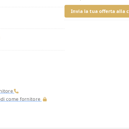
Invia la tua offerta alla 
:
nitore
cedi come fornitore