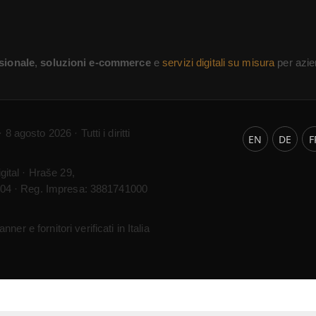
sionale
,
soluzioni e-commerce
e
servizi digitali su misura
per azien
· 8 agosto 2026 · Tutti i diritti
EN
DE
F
gital · Hraše 29,
9204 · Reg. Impresa: 3881741000
er e fornitori verificati in Italia