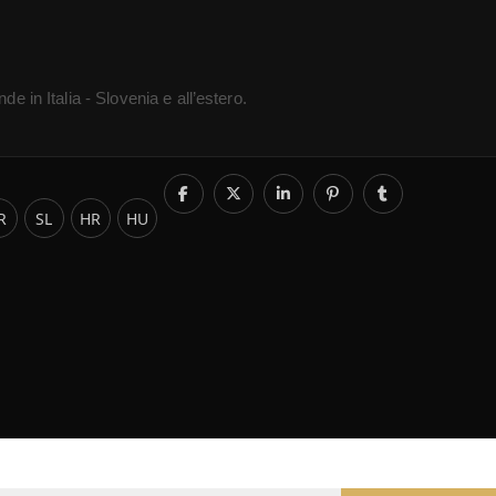
de in Italia - Slovenia e all’estero.
R
SL
HR
HU