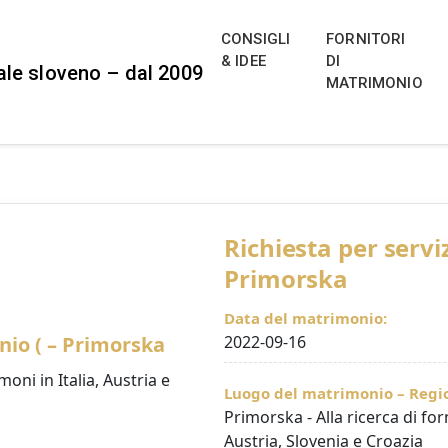
ng Portal for Slovenia, Austria,
a, Italy, Croatia and Hungary
 di matrimoni locali e destination wedding in Slovenia, Aust
CONSIGLI
FORNITORI
a e un forum dedicato al matrimonio. 2026–2028
& IDEE
DI
MATRIMONIO
Richiesta per servi
Primorska
Data del matrimonio:
nio ( – Primorska
2022-09-16
moni in Italia, Austria e
Luogo del matrimonio – Regio
Primorska - Alla ricerca di forn
Austria, Slovenia e Croazia