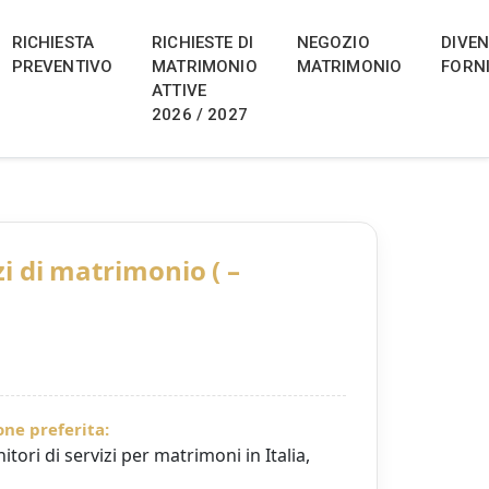
 Italy, Croatia and Hungary
ria, Italia, Croazia e Ungheria. Scopri
RICHIESTA
RICHIESTE DI
NEGOZIO
DIVE
PREVENTIVO
MATRIMONIO
MATRIMONIO
FORN
ATTIVE
2026 / 2027
zi di matrimonio ( –
ne preferita:
itori di servizi per matrimoni in Italia,