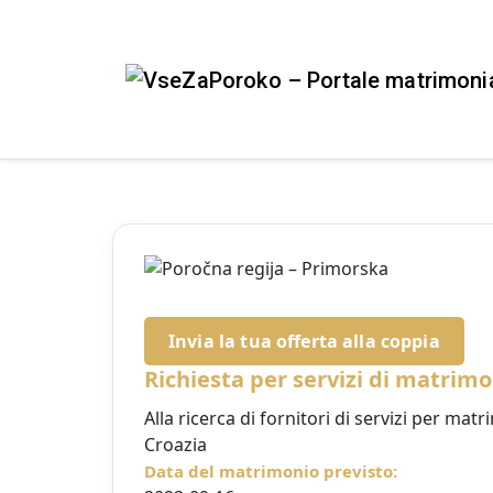
VseZaPoroko.net – Wedding Planni
Plan Your Wedding in Slovenia, Austri
EN
DE
HR
HU
FR
VseZaPoroko – portale per l’organizzazione
fornitori di nozze affidabili, abiti da spos
Invia la tua offerta alla coppia
Richiesta per servizi di matrimo
Alla ricerca di fornitori di servizi per matri
Croazia
Data del matrimonio previsto: