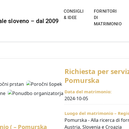
ng Portal for Slovenia, Austria,
a, Italy, Croatia and Hungary
 di matrimoni locali e destination wedding in Slovenia, Aust
CONSIGLI
FORNITORI
a e un forum dedicato al matrimonio. 2026–2028
& IDEE
DI
MATRIMONIO
Richiesta per servi
Pomurska
Data del matrimonio:
2024-10-05
Luogo del matrimonio – Regio
Pomurska - Alla ricerca di forn
onio ( – Pomurska
Austria, Slovenia e Croazia