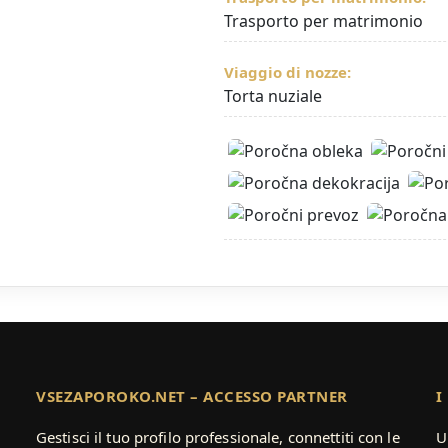
Trasporto per matrimonio
Viaggio di nozze:
Torta nuziale
VSEZAPOROKO.NET – ACCESSO PARTNER
I
Gestisci il tuo profilo professionale, connettiti con le
U