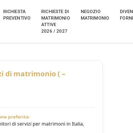
 Italy, Croatia and Hungary
ria, Italia, Croazia e Ungheria. Scopri
RICHIESTA
RICHIESTE DI
NEGOZIO
DIVE
PREVENTIVO
MATRIMONIO
MATRIMONIO
FORN
ATTIVE
2026 / 2027
zi di matrimonio ( –
ne preferita:
itori di servizi per matrimoni in Italia,