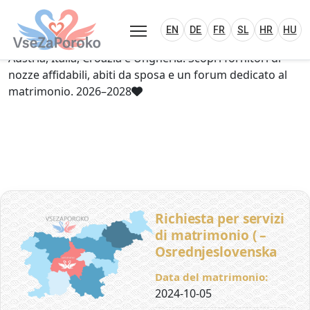
VseZaPoroko.net – Wedding Planning Porta
Plan Your Wedding in Slovenia, Austria, Italy, C
EN
DE
HR
HU
FR
VseZaPoroko – portale per l’organizzazione di
EN
DE
FR
SL
HR
HU
matrimoni locali e destination wedding in Slovenia,
Austria, Italia, Croazia e Ungheria. Scopri fornitori di
nozze affidabili, abiti da sposa e un forum dedicato al
matrimonio. 2026–2028
Richiesta per servizi
di matrimonio ( –
Osrednjeslovenska
Data del matrimonio:
2024-10-05