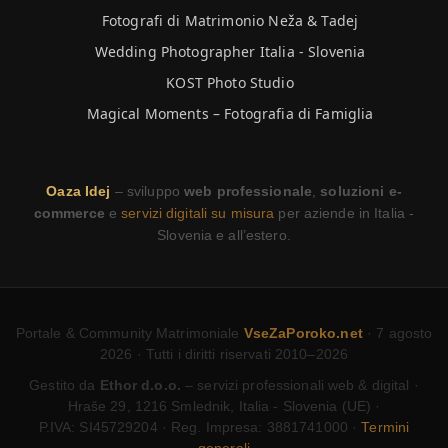
Fotografi di Matrimonio Neža & Tadej
Wedding Photographer Italia - Slovenia
KOST Photo Studio
Magical Moments – Fotografia di Famiglia
Oaza Idej
– sviluppo
web professionale
,
soluzioni e-
commerce
e
servizi digitali su misura
per aziende in Italia -
Slovenia e all’estero.
Portale & Community Matrimoniale
VseZaPoroko.net
· 7 agosto
2026 · Tutti i diritti riservati 2010–2026
Gestito da
Ethor d.o.o.
– servizi professionali web & digital ·
Hraše 29, 1216 Smlednik, Italia - Slovenia (UE) ·
P.IVA: SI45729204 · Reg. Impresa: 3881741000 ·
Termini