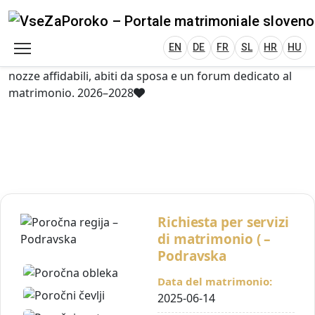
VseZaPoroko.net – Wedding Planning Porta
Plan Your Wedding in Slovenia, Austria, Italy, C
EN
DE
HR
HU
FR
VseZaPoroko – portale per l’organizzazione di
matrimoni locali e destination wedding in Slovenia,
EN
DE
FR
SL
HR
HU
Austria, Italia, Croazia e Ungheria. Scopri fornitori di
nozze affidabili, abiti da sposa e un forum dedicato al
matrimonio. 2026–2028
Richiesta per servizi
di matrimonio ( –
Podravska
Data del matrimonio:
2025-06-14