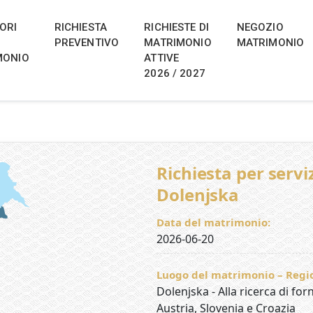
ng Portal for Slovenia, Austria,
a, Italy, Croatia and Hungary
 di matrimoni locali e destination wedding in Slovenia, Aust
ORI
RICHIESTA
RICHIESTE DI
NEGOZIO
a e un forum dedicato al matrimonio. 2026–2028
PREVENTIVO
MATRIMONIO
MATRIMONIO
MONIO
ATTIVE
2026 / 2027
Richiesta per servi
Dolenjska
Data del matrimonio:
2026-06-20
Luogo del matrimonio – Regio
Dolenjska - Alla ricerca di forn
Austria, Slovenia e Croazia