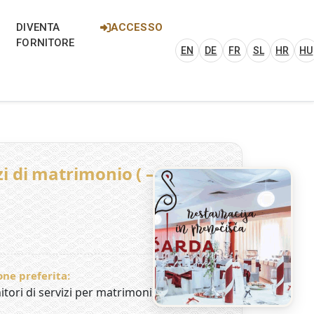
 Italy, Croatia and Hungary
ria, Italia, Croazia e Ungheria. Scopri
DIVENTA
ACCESSO
FORNITORE
EN
DE
FR
SL
HR
HU
zi di matrimonio ( –
ne preferita:
itori di servizi per matrimoni in Italia,