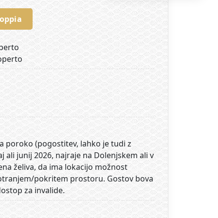
coppia
aperto
operto
a poroko (pogostitev, lahko je tudi z
 ali junij 2026, najraje na Dolenjskem ali v
mena želiva, da ima lokacijo možnost
notranjem/pokritem prostoru. Gostov bova
dostop za invalide.