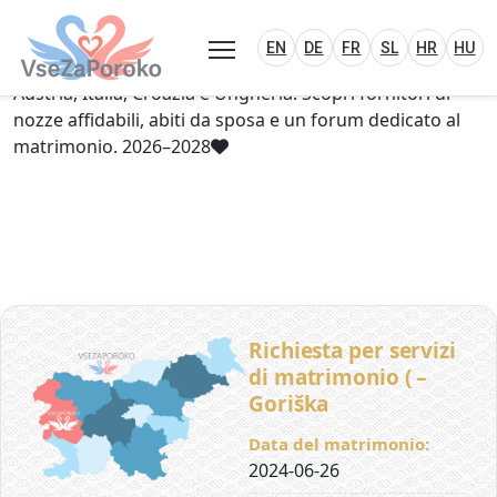
VseZaPoroko.net – Wedding Planning Porta
Plan Your Wedding in Slovenia, Austria, Italy, C
EN
DE
HR
HU
FR
VseZaPoroko – portale per l’organizzazione di
EN
DE
FR
SL
HR
HU
matrimoni locali e destination wedding in Slovenia,
Austria, Italia, Croazia e Ungheria. Scopri fornitori di
nozze affidabili, abiti da sposa e un forum dedicato al
matrimonio. 2026–2028
Richiesta per servizi
di matrimonio ( –
Goriška
Data del matrimonio:
2024-06-26