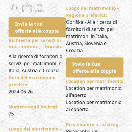
Luogo del matrimonio –
Regione preferita:
Goriška - Alla ricerca di
Invia la tua
fornitori di servizi per
offerta alla coppia
matrimoni in Italia,
Richiesta per servizi di
Austria, Slovenia e
matrimonio ( – Goriška
Croazia
Alla ricerca di fornitori di
servizi per matrimoni in
Invia la tua
Italia, Austria e Croazia
offerta alla coppia
Data del matrimonio
Location per matrimonio:
previsto:
Location per matrimonio
2024-06-26
all’aperto
Location per matrimonio
Numero degli invitati:
al coperto
75
Ricevimento e catering:
Luogo del matrimonio –
Ristorante per