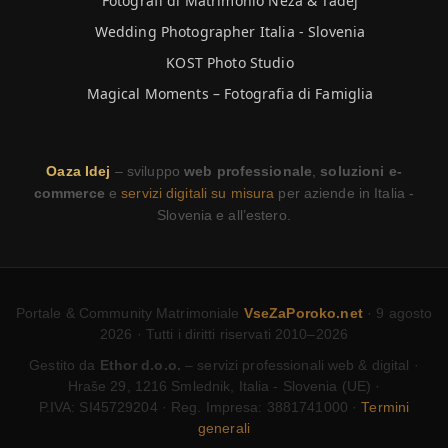
Fotografi di Matrimonio Neža & Tadej
Wedding Photographer Italia - Slovenia
KOST Photo Studio
Magical Moments – Fotografia di Famiglia
Oaza Idej
– sviluppo
web professionale
,
soluzioni e-
commerce
e
servizi digitali su misura
per aziende in Italia -
Slovenia e all’estero.
Portale & Community Matrimoniale
VseZaPoroko.net
· 9 agosto
2026 · Tutti i diritti riservati 2010–2026
Gestito da
Ethor d.o.o.
– servizi professionali web & digital ·
Hraše 29, 1216 Smlednik, Italia - Slovenia (UE) ·
P.IVA: SI45729204 · Reg. Impresa: 3881741000 ·
Termini
generali