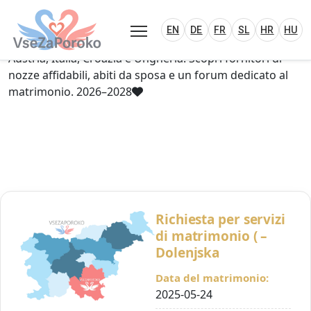
VseZaPoroko.net – Wedding Planning Porta
Plan Your Wedding in Slovenia, Austria, Italy, C
EN
DE
HR
HU
FR
VseZaPoroko – portale per l’organizzazione di
EN
DE
FR
SL
HR
HU
matrimoni locali e destination wedding in Slovenia,
Austria, Italia, Croazia e Ungheria. Scopri fornitori di
nozze affidabili, abiti da sposa e un forum dedicato al
matrimonio. 2026–2028
Richiesta per servizi
di matrimonio ( –
Dolenjska
Data del matrimonio:
2025-05-24