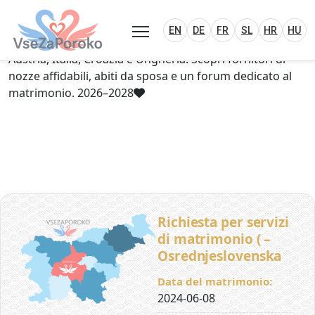
VseZaPoroko.net – Wedding Planning Porta
Plan Your Wedding in Slovenia, Austria, Italy, C
EN
DE
HR
HU
FR
VseZaPoroko – portale per l’organizzazione di
EN
DE
FR
SL
HR
HU
matrimoni locali e destination wedding in Slovenia,
Austria, Italia, Croazia e Ungheria. Scopri fornitori di
nozze affidabili, abiti da sposa e un forum dedicato al
matrimonio. 2026–2028
Richiesta per servizi
di matrimonio ( –
Osrednjeslovenska
Data del matrimonio:
2024-06-08