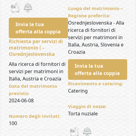
Luogo del matrimonio –
Regione preferita:
Osrednjeslovenska - Alla
Invia la tua
ricerca di fornitori di
offerta alla coppia
servizi per matrimoni in
Richiesta per servizi di
Italia, Austria, Slovenia e
matrimonio ( –
Croazia
Osrednjeslovenska
Alla ricerca di fornitori di
Invia la tua
servizi per matrimoni in
offerta alla coppia
Italia, Austria e Croazia
Ricevimento e catering:
Data del matrimonio
Catering
previsto:
2024-06-08
Viaggio di nozze:
Torta nuziale
Numero degli invitati:
100