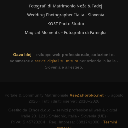
Fotografi di Matrimonio Neža & Tadej
Wedding Photographer Italia - Slovenia
KOST Photo Studio
Magical Moments – Fotografia di Famiglia
Oaza Idej
– sviluppo
web professionale
,
soluzioni e-
commerce
e
servizi digitali su misura
per aziende in Italia -
Slovenia e all’estero.
Portale & Community Matrimoniale
VseZaPoroko.net
· 6 agosto
2026 · Tutti i diritti riservati 2010–2026
Gestito da
Ethor d.o.o.
– servizi professionali web & digital ·
Hraše 29, 1216 Smlednik, Italia - Slovenia (UE) ·
P.IVA: SI45729204 · Reg. Impresa: 3881741000 ·
Termini