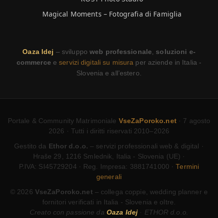
Magical Moments – Fotografia di Famiglia
Oaza Idej
– sviluppo
web professionale
,
soluzioni e-
commerce
e
servizi digitali su misura
per aziende in Italia -
Slovenia e all’estero.
Portale & Community Matrimoniale
VseZaPoroko.net
· 7 agosto
2026 · Tutti i diritti riservati 2010–2026
Gestito da
Ethor d.o.o.
– servizi professionali web & digital ·
Hraše 29, 1216 Smlednik, Italia - Slovenia (UE) ·
P.IVA: SI45729204 · Reg. Impresa: 3881741000 ·
Termini
generali
© 2026
VseZaPoroko.net
– collega coppie, wedding planner e
fornitori verificati in Italia - Slovenia e oltre.
Creato con passione da
Oaza Idej
· ETHOR d.o.o.