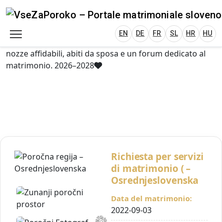
VseZaPoroko.net – Wedding Planning Porta
Plan Your Wedding in Slovenia, Austria, Italy, C
EN
DE
HR
HU
FR
VseZaPoroko – portale per l’organizzazione di
matrimoni locali e destination wedding in Slovenia,
EN
DE
FR
SL
HR
HU
Austria, Italia, Croazia e Ungheria. Scopri fornitori di
nozze affidabili, abiti da sposa e un forum dedicato al
matrimonio. 2026–2028
Richiesta per servizi
di matrimonio ( –
Osrednjeslovenska
Data del matrimonio:
2022-09-03