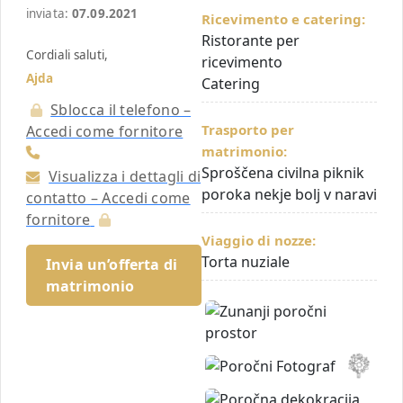
inviata:
07.09.2021
Ricevimento e catering:
Ristorante per
Cordiali saluti,
ricevimento
Ajda
Catering
Sblocca il telefono –
Trasporto per
Accedi come fornitore
matrimonio:
Sproščena civilna piknik
Visualizza i dettagli di
poroka nekje bolj v naravi
contatto – Accedi come
fornitore
Viaggio di nozze:
Torta nuziale
Invia un’offerta di
matrimonio