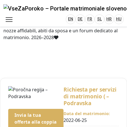
VseZaPoroko.net – Wedding Planning Porta
Plan Your Wedding in Slovenia, Austria, Italy, C
EN
DE
HR
HU
FR
VseZaPoroko – portale per l’organizzazione di
matrimoni locali e destination wedding in Slovenia,
EN
DE
FR
SL
HR
HU
Austria, Italia, Croazia e Ungheria. Scopri fornitori di
nozze affidabili, abiti da sposa e un forum dedicato al
matrimonio. 2026–2028
Richiesta per servizi
di matrimonio ( –
Podravska
Data del matrimonio:
Invia la tua
2022-06-25
offerta alla coppia