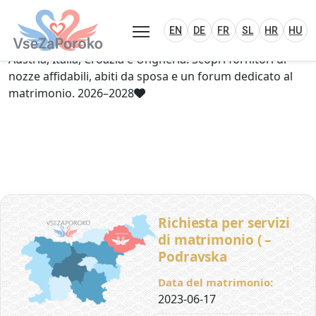
VseZaPoroko.net – Wedding Planning Porta
Plan Your Wedding in Slovenia, Austria, Italy, C
EN
DE
HR
HU
FR
VseZaPoroko – portale per l’organizzazione di
EN
DE
FR
SL
HR
HU
matrimoni locali e destination wedding in Slovenia,
Austria, Italia, Croazia e Ungheria. Scopri fornitori di
nozze affidabili, abiti da sposa e un forum dedicato al
matrimonio. 2026–2028
Richiesta per servizi
di matrimonio ( –
Podravska
Data del matrimonio:
2023-06-17